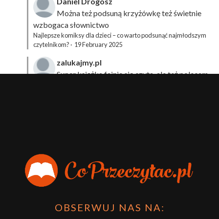
Daniel Drogosz
Można też podsuną
krzyżówkę
też świetnie
wzbogaca słownictwo
Najlepsze komiksy dla dzieci – co warto podsunąć najmłodszym
czytelnikom?
·
19 February 2025
zalukajmy.pl
Super książka fajnie się czyta, ale też polecam
sprawdzić film bo jest też super np tutaj:
Wirtualna
Przygoda Pana Kleksa – co to takiego?
·
15 April 2024
xdziUnia92
Zawsze można mieć męża programistę i
posiadać takie coś na stronie internetowej i nie nosić
książki skoro czyta się np na czytniku.
Planer Książkary – ten gadżet powinien mieć każdy
książkoholik!
·
8 December 2023
OBSERWUJ NAS NA: