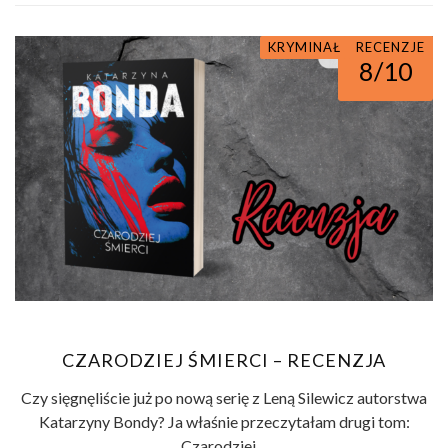
KRYMINAŁ I SENSACJA
KRYMINAŁ
RECENZJE
8/10
CZARODZIEJ ŚMIERCI – RECENZJA
Czy sięgnęliście już po nową serię z Leną Silewicz autorstwa
Katarzyny Bondy? Ja właśnie przeczytałam drugi tom:
Czarodziej ...