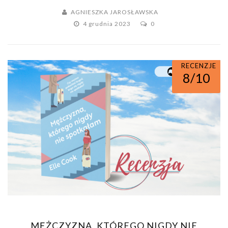
AGNIESZKA JAROSŁAWSKA
4 grudnia 2023
0
ROMANSE
RECENZJE
8/10
MĘŻCZYZNA, KTÓREGO NIGDY NIE