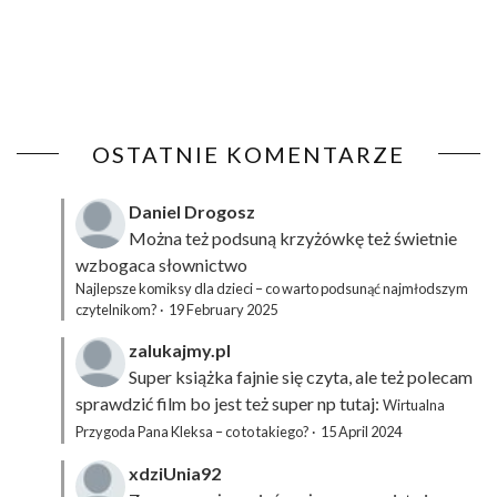
OSTATNIE KOMENTARZE
Daniel Drogosz
Można też podsuną
krzyżówkę
też świetnie
wzbogaca słownictwo
Najlepsze komiksy dla dzieci – co warto podsunąć najmłodszym
czytelnikom?
·
19 February 2025
zalukajmy.pl
Super książka fajnie się czyta, ale też polecam
sprawdzić film bo jest też super np tutaj:
Wirtualna
Przygoda Pana Kleksa – co to takiego?
·
15 April 2024
xdziUnia92