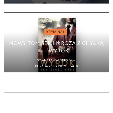
KRYMINAŁ
NOWY TOM SERII MROZA Z CHYŁKĄ
– WYROK
BY
ANETA ŚWIDERSKA
21 sierpnia 2019
0