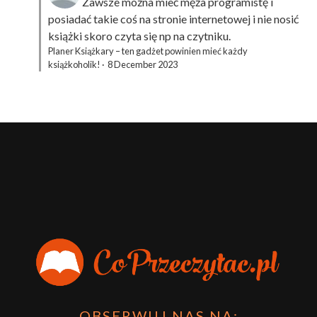
Zawsze można mieć męża programistę i
posiadać takie coś na stronie internetowej i nie nosić
książki skoro czyta się np na czytniku.
Planer Książkary – ten gadżet powinien mieć każdy
książkoholik!
·
8 December 2023
OBSERWUJ NAS NA: