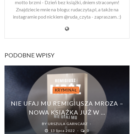
motto brzmi - Dzień bez książki, dniem straconym!
Znajdziecie mnie na blogu: rudaczyta.pl, a także na
instagramie pod nickiem @ruda_czyta - zapraszam. :)
PODOBNE WPISY
KRYMINAŁ
NIE UFAJ MU REMIGIUSZA MROZA –
NOWA KSIĄŻKA JUŻ W ...
BY
URSZULA GARNCARZ
13 lipca 2022
0