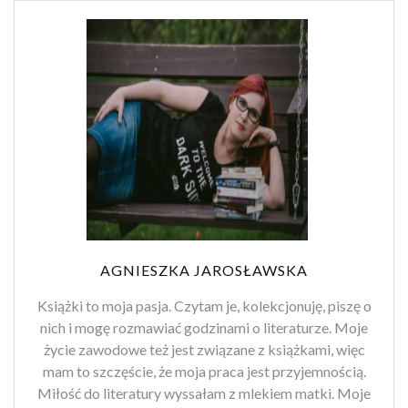
AGNIESZKA JAROSŁAWSKA
Książki to moja pasja. Czytam je, kolekcjonuję, piszę o
nich i mogę rozmawiać godzinami o literaturze. Moje
życie zawodowe też jest związane z książkami, więc
mam to szczęście, że moja praca jest przyjemnością.
Miłość do literatury wyssałam z mlekiem matki. Moje