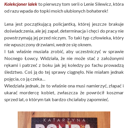
Kolekcjoner lalek
to pierwszy tom serii o Lenie Silewicz, która
od razu wpada do topki moich ulubionych bohaterek!
Lena jest początkującą policjantką, której jeszcze brakuje
doświadczenia, ale jej zapał, determinacja i chęci do pracy nie
powstrzymają jej przed niczym. To taki typ człowieka, który
nie wpuszczony drzwiami, wedrze się oknem.
I tak właśnie musiała zrobić, aby uczestniczyć w sprawie
Nocnego Łowcy. Widziała, że nie może stać z założonymi
rękami i patrzeć z boku jak jej koledzy po fachu prowadzą
śledztwo. Coś ją do tej sprawy ciągnęło. Nie miałam jednak
pojęcia, co ją czeka…
Wiedziała jednak, że to właśnie ona musi namierzyć, złapać i
ukarać mordercę kobiet, zwłaszcza że powrócił koszmar
sprzed lat, o którym tak bardzo chciałaby zapomnieć.