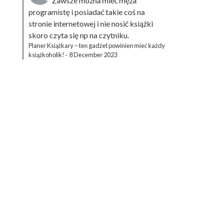
Zawsze można mieć męża
programistę i posiadać takie coś na
stronie internetowej i nie nosić książki
skoro czyta się np na czytniku.
Planer Książkary – ten gadżet powinien mieć każdy
książkoholik!
·
8 December 2023