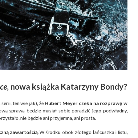
ce
, nowa książka Katarzyny Bondy?
erii, ten wie jak), że
Hubert Meyer czeka na rozprawę w
nową sprawą będzie musiał sobie poradzić jego podwładny,
przystało, nie będzie ani przyjemna, ani prosta.
czną zawartością
. W środku, obok złotego łańcuszka i listu,