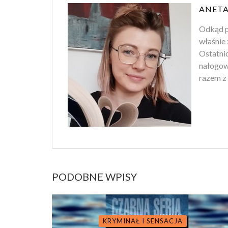
ANETA
Odkąd p
właśnie 
Ostatnio
nałogowi
razem z 
PODOBNE WPISY
KRYMINAŁ I SENSACJA