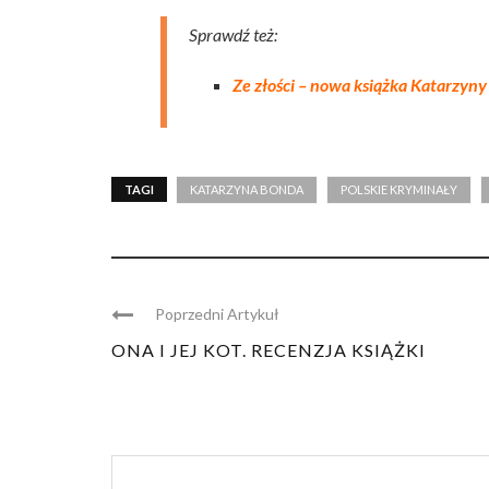
Sprawdź też:
Ze złości – nowa książka Katarzyn
TAGI
KATARZYNA BONDA
POLSKIE KRYMINAŁY
Poprzedni Artykuł
ONA I JEJ KOT. RECENZJA KSIĄŻKI