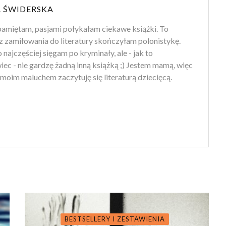
 ŚWIDERSKA
amiętam, pasjami połykałam ciekawe książki. To
z zamiłowania do literatury skończyłam polonistykę.
 najczęściej sięgam po kryminały, ale - jak to
ec - nie gardzę żadną inną książką ;) Jestem mamą, więc
moim maluchem zaczytuję się literaturą dziecięcą.
BESTSELLERY I ZESTAWIENIA