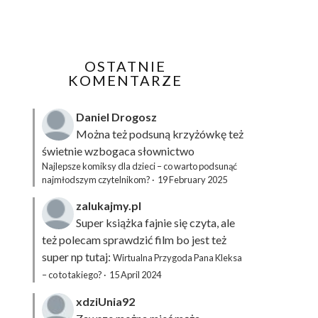
OSTATNIE
KOMENTARZE
Daniel Drogosz
Można też podsuną
krzyżówkę
też
świetnie wzbogaca słownictwo
Najlepsze komiksy dla dzieci – co warto podsunąć
najmłodszym czytelnikom?
·
19 February 2025
zalukajmy.pl
Super książka fajnie się czyta, ale
też polecam sprawdzić film bo jest też
super np tutaj:
Wirtualna Przygoda Pana Kleksa
– co to takiego?
·
15 April 2024
xdziUnia92