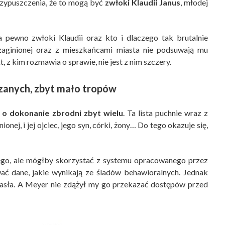
rzypuszczenia, że to mogą być
zwłoki Klaudii Janus
, młodej
a pewno zwłoki Klaudii oraz kto i dlaczego tak brutalnie
zaginionej oraz z mieszkańcami miasta nie podsuwają mu
, z kim rozmawia o sprawie, nie jest z nim szczery.
rzanych, zbyt mało tropów
o dokonanie zbrodni zbyt wielu
. Ta lista puchnie wraz z
nej, i jej ojciec, jego syn, córki, żony… Do tego okazuje się,
go, ale mógłby skorzystać z systemu opracowanego przez
dane, jakie wynikają ze śladów behawioralnych. Jednak
 hasła. A Meyer nie zdążył my go przekazać dostępów przed