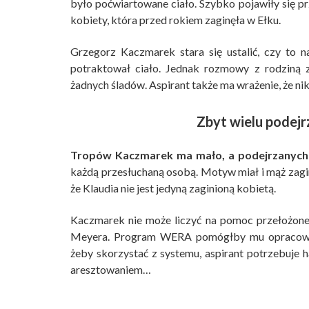
było poćwiartowane ciało. Szybko pojawiły się p
kobiety, która przed rokiem zaginęła w Ełku.
Grzegorz Kaczmarek stara się ustalić, czy to n
potraktował ciało. Jednak rozmowy z rodziną 
żadnych śladów. Aspirant także ma wrażenie, że nikt
Zbyt wielu podej
Tropów Kaczmarek ma mało, a podejrzanych 
każdą przesłuchaną osobą. Motyw miał i mąż zaginio
że Klaudia nie jest jedyną zaginioną kobietą.
Kaczmarek nie może liczyć na pomoc przełożone
Meyera. Program WERA pomógłby mu opracować 
żeby skorzystać z systemu, aspirant potrzebuje
aresztowaniem…