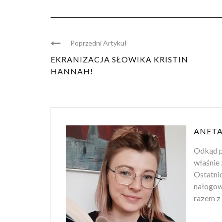
Poprzedni Artykuł
EKRANIZACJA SŁOWIKA KRISTIN
HANNAH!
ANETA
Odkąd p
właśnie 
Ostatnio
nałogowi
razem z 