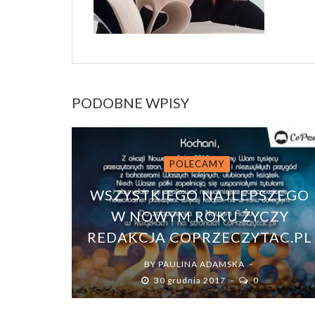
PODOBNE WPISY
POLECAMY
WSZYSTKIEGO NAJLEPSZEGO
W NOWYM ROKU ŻYCZY
REDAKCJA COPRZECZYTAC.PL
BY
PAULINA ADAMSKA
30 grudnia 2017
0