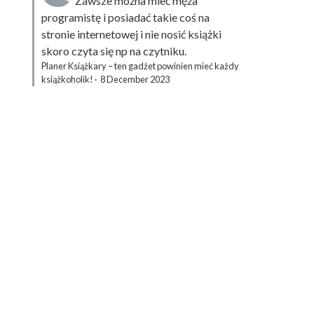
Zawsze można mieć męża
programistę i posiadać takie coś na
stronie internetowej i nie nosić książki
skoro czyta się np na czytniku.
Planer Książkary – ten gadżet powinien mieć każdy
książkoholik!
·
8 December 2023