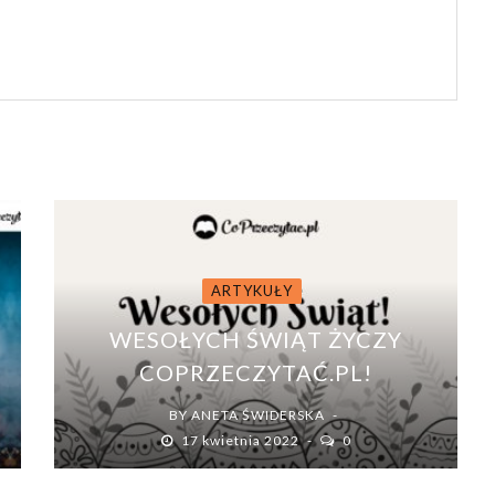
ARTYKUŁY
WESOŁYCH ŚWIĄT ŻYCZY
COPRZECZYTAĆ.PL!
BY
ANETA ŚWIDERSKA
17 kwietnia 2022
0