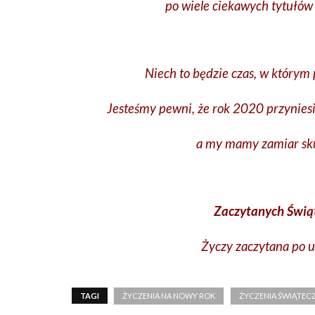
po wiele ciekawych tytułów 
Niech to będzie czas, w którym
Jesteśmy pewni, że rok 2020 przynies
a my mamy zamiar skr
Zaczytanych Świąt
Życzy zaczytana po u
TAGI
ŻYCZENIA NA NOWY ROK
ŻYCZENIA ŚWIĄTEC