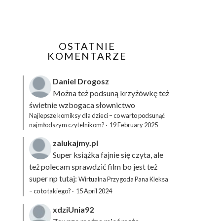
OSTATNIE
KOMENTARZE
Daniel Drogosz
Można też podsuną
krzyżówkę
też
świetnie wzbogaca słownictwo
Najlepsze komiksy dla dzieci – co warto podsunąć
najmłodszym czytelnikom?
·
19 February 2025
zalukajmy.pl
Super książka fajnie się czyta, ale
też polecam sprawdzić film bo jest też
super np tutaj:
Wirtualna Przygoda Pana Kleksa
– co to takiego?
·
15 April 2024
xdziUnia92