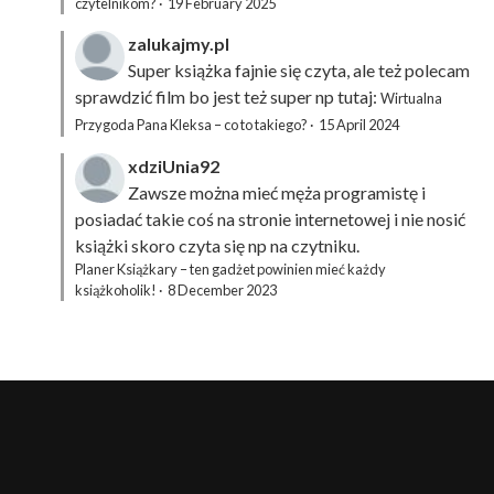
czytelnikom?
·
19 February 2025
zalukajmy.pl
Super książka fajnie się czyta, ale też polecam
sprawdzić film bo jest też super np tutaj:
Wirtualna
Przygoda Pana Kleksa – co to takiego?
·
15 April 2024
xdziUnia92
Zawsze można mieć męża programistę i
posiadać takie coś na stronie internetowej i nie nosić
książki skoro czyta się np na czytniku.
Planer Książkary – ten gadżet powinien mieć każdy
książkoholik!
·
8 December 2023