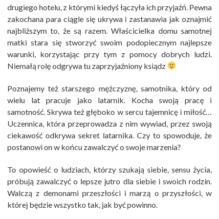
drugiego hotelu, z którymi kiedyś łączyła ich przyjaźń. Pewna
zakochana para ciągle się ukrywa i zastanawia jak oznajmić
najbliższym to, że są razem. Właścicielka domu samotnej
matki stara się stworzyć swoim podopiecznym najlepsze
warunki, korzystając przy tym z pomocy dobrych ludzi.
Niemałą rolę odgrywa tu zaprzyjaźniony ksiądz
Poznajemy też starszego mężczyznę, samotnika, który od
wielu lat pracuje jako latarnik. Kocha swoją pracę i
samotność. Skrywa też głęboko w sercu tajemnicę i miłość…
Uczennica, która przeprowadza z nim wywiad, przez swoją
ciekawość odkrywa sekret latarnika. Czy to spowoduje, że
postanowi on w końcu zawalczyć o swoje marzenia?
To opowieść o ludziach, którzy szukają siebie, sensu życia,
próbują zawalczyć o lepsze jutro dla siebie i swoich rodzin.
Walczą z demonami przeszłości i marzą o przyszłości, w
której będzie wszystko tak, jak być powinno.