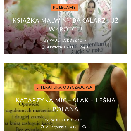
POLECAMY
KSIĄŻKA MALWINY BAKALARZ JUŻ
WKRÓTCE!
BY
PAULINA ROSZKO
4 kwietnia 2018
0
LITERATURA OBYCZAJOWA
KATARZYNA MICHALAK – LEŚNA
POLANA
BY
PAULINA ROSZKO
20 stycznia 2017
0