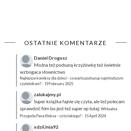
OSTATNIE KOMENTARZE
Daniel Drogosz
Można też podsuną
krzyżówkę
też świetnie
wzbogaca słownictwo
Najlepsze komiksy dla dzieci – co warto podsunąć najmłodszym
czytelnikom?
·
19 February 2025
zalukajmy.pl
Super książka fajnie się czyta, ale też polecam
sprawdzić film bo jest też super np tutaj:
Wirtualna
Przygoda Pana Kleksa – co to takiego?
·
15 April 2024
xdziUnia92