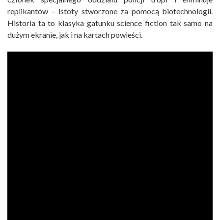
replikantów – istoty stworzone za pomocą biotechnologii.
Historia ta to klasyka gatunku science fiction tak samo na
dużym ekranie, jak i na kartach powieści.