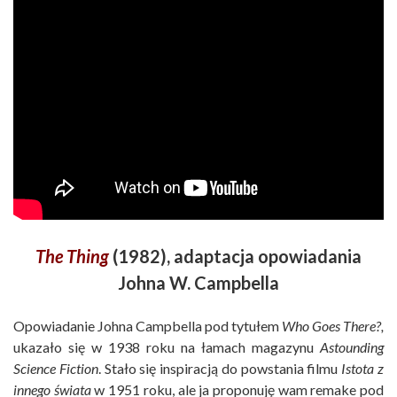
The Thing
(1982), adaptacja opowiadania
Johna W. Campbella
Opowiadanie Johna Campbella pod tytułem
Who Goes There?,
ukazało się w 1938 roku na łamach magazynu
Astounding
Science Fiction
. Stało się inspiracją do powstania filmu
Istota z
innego świata
w 1951 roku, ale ja proponuję wam remake pod