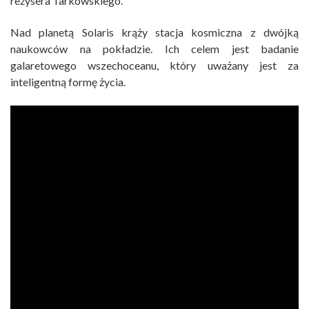
reżysera Tarkowskiego.
Nad planetą Solaris krąży stacja kosmiczna z dwójką
naukowców na pokładzie. Ich celem jest badanie
galaretowego wszechoceanu, który uważany jest za
inteligentną formę życia.