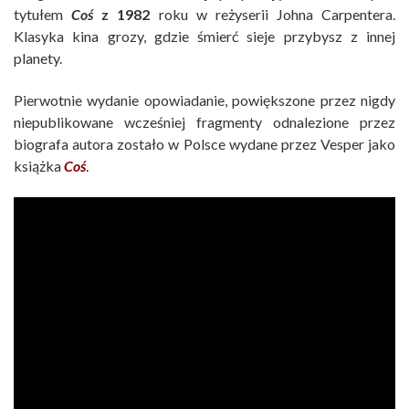
tytułem
Coś
z 1982
roku w reżyserii Johna Carpentera.
Klasyka kina grozy, gdzie śmierć sieje przybysz z innej
planety.
Pierwotnie wydanie opowiadanie, powiększone przez nigdy
niepublikowane wcześniej fragmenty odnalezione przez
biografa autora zostało w Polsce wydane przez Vesper jako
książka
Coś
.