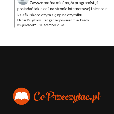
Zawsze można mieć męża programistę i
posiadać takie coś na stronie internetowej i nie nosić
książki skoro czyta się np na czytniku.
Planer Książkary – ten gadżet powinien mieć każdy
książkoholik!
·
8 December 2023