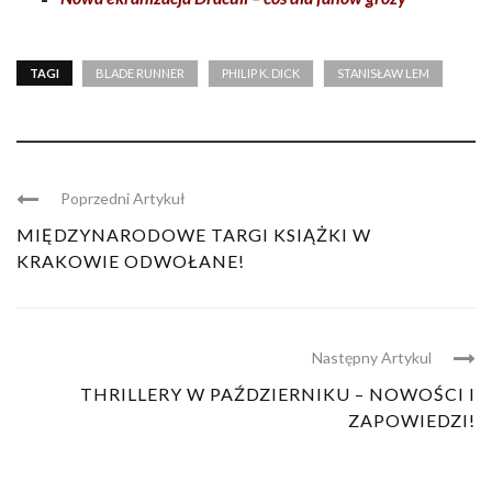
TAGI
BLADE RUNNER
PHILIP K. DICK
STANISŁAW LEM
Poprzedni Artykuł
MIĘDZYNARODOWE TARGI KSIĄŻKI W
KRAKOWIE ODWOŁANE!
Następny Artykul
THRILLERY W PAŹDZIERNIKU – NOWOŚCI I
ZAPOWIEDZI!