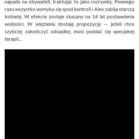
napada na obywateli, traktując to jako rozrywkę. Pewnego
razu wszystko wymyka się spod kontroli i Alex zabija starszą
kobietę. W efekcie zostaje skazany na 14 lat pozbawienia
wolności. W więzieniu dostaję propozycję — jeżeli chce
szybciej zakończyć odsiadkę, musi poddać się specjalnej
terapii…