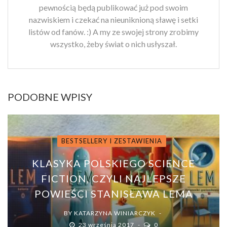
pewnością będą publikować już pod swoim
nazwiskiem i czekać na nieuniknioną sławę i setki
listów od fanów. :) A my ze swojej strony zrobimy
wszystko, żeby świat o nich usłyszał.
PODOBNE WPISY
BESTSELLERY I ZESTAWIENIA
KLASYKA POLSKIEGO SCIENCE
FICTION, CZYLI NAJLEPSZE
POWIEŚCI STANISŁAWA LEMA
BY
KATARZYNA WINIARCZYK
23 września 2017
0