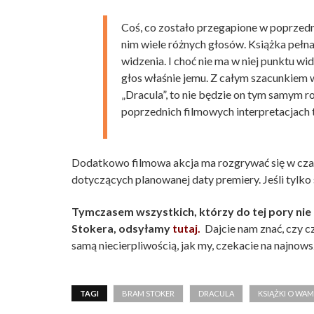
Coś, co zostało przegapione w poprzedni
nim wiele różnych głosów. Książka pełna
widzenia. I choć nie ma w niej punktu w
głos właśnie jemu. Z całym szacunkiem w
„Dracula”, to nie będzie on tym samym
poprzednich filmowych interpretacjach t
Dodatkowo filmowa akcja ma rozgrywać się w czas
dotyczących planowanej daty premiery. Jeśli tylko 
Tymczasem wszystkich, którzy do tej pory nie m
Stokera, odsyłamy
tutaj.
Dajcie nam znać, czy cz
samą niecierpliwością, jak my, czekacie na najnow
TAGI
BRAM STOKER
DRACULA
KSIĄŻKI O WA