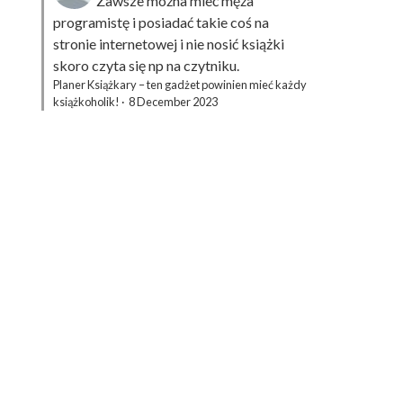
Zawsze można mieć męża
programistę i posiadać takie coś na
stronie internetowej i nie nosić książki
skoro czyta się np na czytniku.
Planer Książkary – ten gadżet powinien mieć każdy
książkoholik!
·
8 December 2023