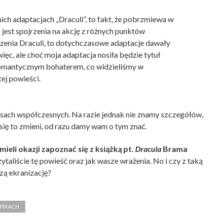
ch adaptacjach „Draculi”, to fakt, że pobrzmiewa w
 jest spojrzenia na akcję z różnych punktów
idzenia Draculi, to dotychczasowe adaptacje dawały
ięc, ale choć moja adaptacja nosiła będzie tytuł
 romantycznym bohaterem, co widzieliśmy w
ej powieści.
ach współczesnych. Na razie jednak nie znamy szczegółów,
się to zmieni, od razu damy wam o tym znać.
ieli okazji zapoznać się z książką pt.
Dracula
Brama
ytaliście tę powieść oraz jak wasze wrażenia. No i czy z taką
szą ekranizację?
MPIRACH