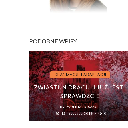
PODOBNE WPISY
EKRANIZACJE I ADAPTACJE
ZWIASTUN DRACULI JUŻ JEST 
SPRAWDŹCIE!
BY
PAULINA ROSZKO
12 listopada 2019
0