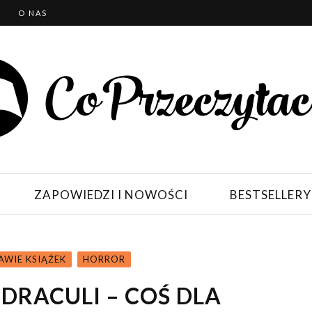
T
O NAS
ZAPOWIEDZI I NOWOŚCI
BESTSELLERY
AWIE KSIĄŻEK
HORROR
DRACULI – COŚ DLA