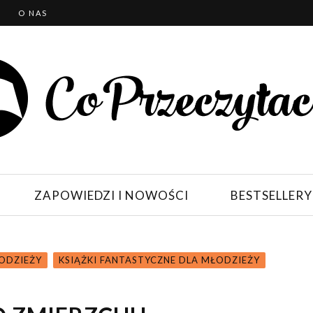
T
O NAS
ZAPOWIEDZI I NOWOŚCI
BESTSELLERY
ŁODZIEŻY
KSIĄŻKI FANTASTYCZNE DLA MŁODZIEŻY