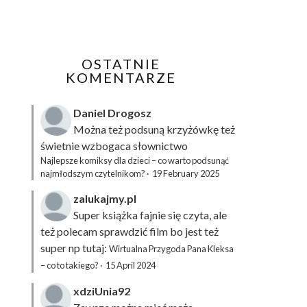
OSTATNIE
KOMENTARZE
Daniel Drogosz
Można też podsuną
krzyżówkę
też
świetnie wzbogaca słownictwo
Najlepsze komiksy dla dzieci – co warto podsunąć
najmłodszym czytelnikom?
·
19 February 2025
zalukajmy.pl
Super książka fajnie się czyta, ale
też polecam sprawdzić film bo jest też
super np tutaj:
Wirtualna Przygoda Pana Kleksa
– co to takiego?
·
15 April 2024
xdziUnia92