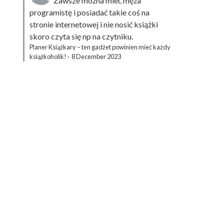
Zawsze można mieć męża
programistę i posiadać takie coś na
stronie internetowej i nie nosić książki
skoro czyta się np na czytniku.
Planer Książkary – ten gadżet powinien mieć każdy
książkoholik!
·
8 December 2023