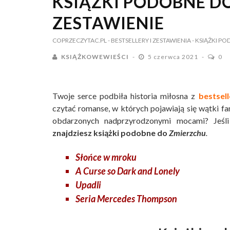
KSIĄŻKI PODOBNE D
ZESTAWIENIE
COPRZECZYTAC.PL
- BESTSELLERY I ZESTAWIENIA
- KSIĄŻKI PO
KSIĄŻKOWEWIEŚCI
5 czerwca 2021
0
Twoje serce podbiła historia miłosna z
bestsel
czytać romanse, w których pojawiają się wątki fa
obdarzonych nadprzyrodzonymi mocami? Jeśli
znajdziesz książki podobne do
Zmierzchu
.
Słońce w mroku
A Curse so Dark and Lonely
Upadli
Seria Mercedes Thompson