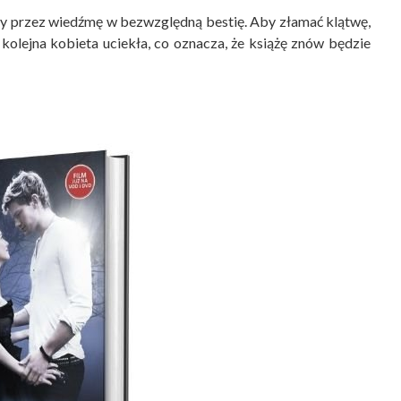
ęty przez wiedźmę w bezwzględną bestię. Aby złamać klątwę,
olejna kobieta uciekła, co oznacza, że książę znów będzie