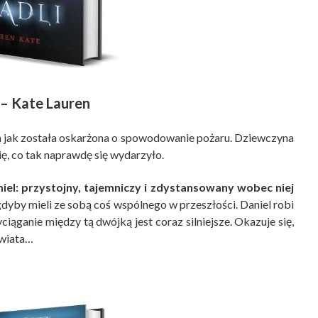
– Kate Lauren
tym jak została oskarżona o spowodowanie pożaru. Dziewczyna
ię, co tak naprawdę się wydarzyło.
l: przystojny, tajemniczy i zdystansowany wobec niej
k gdyby mieli ze sobą coś wspólnego w przeszłości. Daniel robi
yciąganie między tą dwójką jest coraz silniejsze. Okazuje się,
świata…