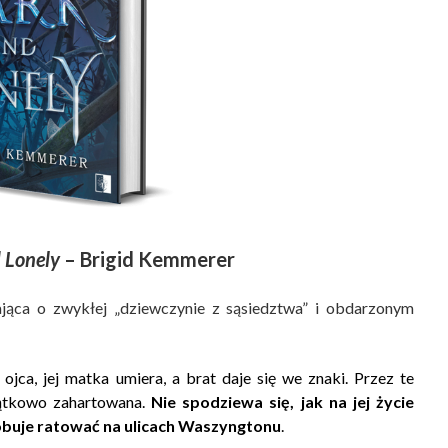
 Lonely
– Brigid Kemmerer
ająca o zwykłej „dziewczynie z sąsiedztwa” i obdarzonym
ojca, jej matka umiera, a brat daje się we znaki. Przez te
jątkowo zahartowana.
Nie spodziewa się, jak na jej życie
óbuje ratować na ulicach Waszyngtonu
.