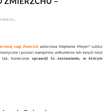
O ZMIERZCHU –
DOBNE DO...
lerowej sagi
Zmierzch
autorstwa Stephenie Meyer? Lubisz
ntastyczne i postaci wampirów, wilkołaków lub innych istot
 tak, koniecznie
sprawdź to zestawienie, w którym