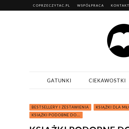
COPRZECZYTAC.PL
WSPÓŁPRACA
KONTAK
GATUNKI
CIEKAWOSTKI
BESTSELLERY I ZESTAWIENIA
KSIĄŻKI DLA M
KSIĄŻKI PODOBNE DO...