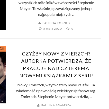
wszystkich miłośników twórczości Stephenie
Meyer. To właśnie jej zawdzięczamy jedną z
najpopularniejszych ...
PAULINA ROSZKO
5 maja 2020
0
ACH
CZYŻBY NOWY ZMIERZCH?
AUTORKA POTWIERDZA, ŻE
PRACUJE NAD CZTEREMA
NOWYMI KSIĄŻKAMI Z SERII!
Nowy Zmierzch, w tym cztery nowe książki. Ta
wiadomość z pewnością zelektryzuje fanów sagi
Zmierzch. Stephenie Meyer potwierdziła, ...
PAULINA ADAMSKA