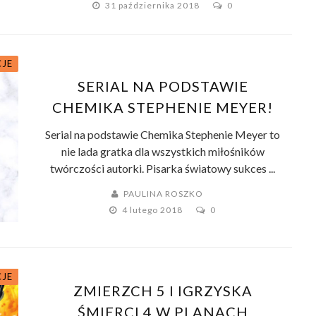
31 października 2018
0
CJE
SERIAL NA PODSTAWIE
CHEMIKA STEPHENIE MEYER!
Serial na podstawie Chemika Stephenie Meyer to
nie lada gratka dla wszystkich miłośników
twórczości autorki. Pisarka światowy sukces ...
PAULINA ROSZKO
4 lutego 2018
0
CJE
ZMIERZCH 5 I IGRZYSKA
ŚMIERCI 4 W PLANACH