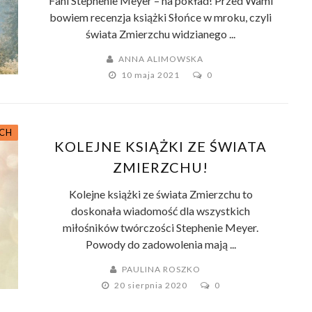
Fani Stephenie Meyer – na pokład! Przed Wami
bowiem recenzja książki Słońce w mroku, czyli
świata Zmierzchu widzianego ...
ANNA ALIMOWSKA
10 maja 2021
0
ACH
KOLEJNE KSIĄŻKI ZE ŚWIATA
ZMIERZCHU!
Kolejne książki ze świata Zmierzchu to
doskonała wiadomość dla wszystkich
miłośników twórczości Stephenie Meyer.
Powody do zadowolenia mają ...
PAULINA ROSZKO
20 sierpnia 2020
0