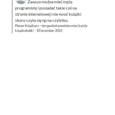
Zawsze można mieć męża
programistę i posiadać takie coś na
stronie internetowej i nie nosić książki
skoro czyta się np na czytniku.
Planer Książkary – ten gadżet powinien mieć każdy
książkoholik!
·
8 December 2023