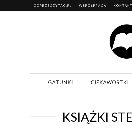
COPRZECZYTAC.PL
WSPÓŁPRACA
KONTAK
GATUNKI
CIEKAWOSTKI
KSIĄŻKI ST