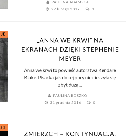
PAULINA ADAMSKA
22 lutego 2017
0
CJE
„ANNA WE KRWI” NA
EKRANACH DZIĘKI STEPHENIE
MEYER
Anna we krwi to powieść autorstwa Kendare
Blake. Pisarka jak do tej pory nie cieszyła się
zbyt dużą ...
PAULINA ROSZKO
31 grudnia 2016
0
ŚCI
ZMIERZCH – KONTYNUACJA.