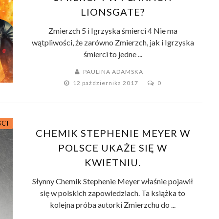
LIONSGATE?
Zmierzch 5 i Igrzyska śmierci 4 Nie ma
wątpliwości, że zarówno Zmierzch, jak i Igrzyska
śmierci to jedne ...
PAULINA ADAMSKA
12 października 2017
0
ŚCI
CHEMIK STEPHENIE MEYER W
POLSCE UKAŻE SIĘ W
KWIETNIU.
Słynny Chemik Stephenie Meyer właśnie pojawił
się w polskich zapowiedziach. Ta książka to
kolejna próba autorki Zmierzchu do ...