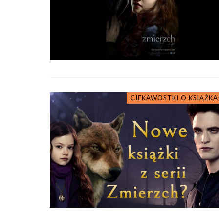
CIEKAWOSTKI O KSIĄŻK