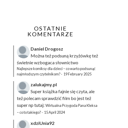
OSTATNIE
KOMENTARZE
Daniel Drogosz
Można też podsuną
krzyżówkę
też
świetnie wzbogaca słownictwo
Najlepsze komiksy dla dzieci – co warto podsunąć
najmłodszym czytelnikom?
·
19 February 2025
zalukajmy.pl
Super książka fajnie się czyta, ale
też polecam sprawdzić film bo jest też
super np tutaj:
Wirtualna Przygoda Pana Kleksa
– co to takiego?
·
15 April 2024
xdziUnia92