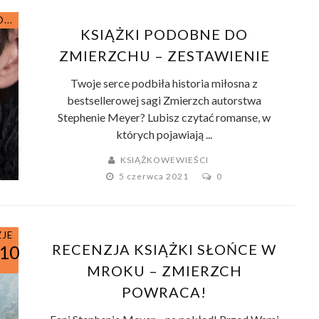
NIA
...
KSIĄŻKI PODOBNE DO
ZMIERZCHU – ZESTAWIENIE
Twoje serce podbiła historia miłosna z
bestsellerowej sagi Zmierzch autorstwa
Stephenie Meyer? Lubisz czytać romanse, w
których pojawiają ...
KSIĄŻKOWEWIEŚCI
5 czerwca 2021
0
ZJE
RECENZJA KSIĄŻKI SŁOŃCE W
/10
MROKU – ZMIERZCH
POWRACA!