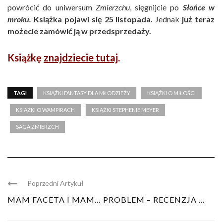
powrócić do uniwersum
Zmierzchu
, sięgnijcie po
Słońce w
mroku.
Książka pojawi się 25 listopada.
Jednak
już teraz
możecie zamówić ją w przedsprzedaży.
Książkę
znajdziecie tutaj
.
TAGI
KSIĄŻKI FANTASY DLA MŁODZIEŻY
KSIĄŻKI O MIŁOŚCI
KSIĄŻKI O WAMPIRACH
KSIĄŻKI STEPHENIE MEYER
SAGA ZMIERZCH
Poprzedni Artykuł
MAM FACETA I MAM… PROBLEM – RECENZJA ...