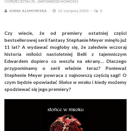
COPRZECZYTAC.PL
- ZAPOWIEDZI I NOWOŚCI
ANNA ALIMOWSKA
12 sierpnia 2020
0
Czy wiecie, że od premiery ostatniej części
bestsellerowej serii fantasy Stephanie Meyer minęło już
11 lat? A wydawać mogłoby się, że zaledwie wczoraj
historia miłości nastoletniej Belli z tajemniczym
Edwardem dopiero co weszła na ekrany… Dlaczego
przypominamy o serii właśnie teraz? Ponieważ
Stephenie Meyer powraca z najnowszą częścią sagi! O
czym będzie opowiadać
Słońce w mroku
i kiedy możemy
spodziewać się jego premiery?