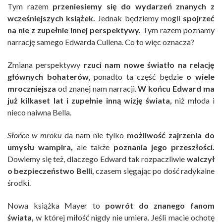
Tym razem
przeniesiemy się do
wydarzeń
znanych z
wcześniejszych książek.
Jednak będziemy mogli
spojrzeć
na nie z zupełnie innej perspektywy.
Tym razem poznamy
narrację samego Edwarda Cullena. Co to więc oznacza?
Zmiana perspektywy
rzuci nam nowe światło na relację
głównych bohaterów
, ponadto ta część będzie
o wiele
mroczniejsza
od znanej nam narracji.
W końcu Edward ma
już kilkaset lat i zupełnie inną wizję świata,
niż młoda i
nieco naiwna Bella.
Słońce w mroku
da nam nie tylko
możliwość zajrzenia do
umysłu wampira,
ale także
poznania jego przeszłości.
Dowiemy się też, dlaczego Edward tak rozpaczliwie
walczył
o bezpieczeństwo Belli,
czasem sięgając po dość radykalne
środki.
Nowa książka Mayer to
powrót do znanego fanom
świata,
w której miłość nigdy nie umiera. Jeśli macie ochotę