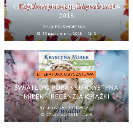
KSIĄŻKOWE PREMIERY LISTOPADA
2018
BY
ANETA ŚWIDERSKA
30 października 2018
0
LITERATURA OBYCZAJOWA
ŚWIATŁO O PORANKU KRYSTYNA
MIREK – RECENZJA KSIĄŻKI
BY
MALWINA PIETREWICZ
17 czerwca 2018
0