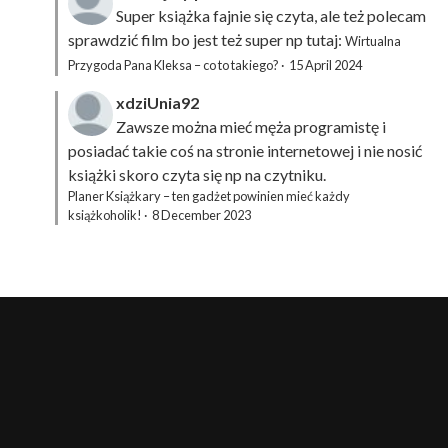
Super książka fajnie się czyta, ale też polecam
sprawdzić film bo jest też super np tutaj:
Wirtualna
Przygoda Pana Kleksa – co to takiego?
·
15 April 2024
xdziUnia92
Zawsze można mieć męża programistę i
posiadać takie coś na stronie internetowej i nie nosić
książki skoro czyta się np na czytniku.
Planer Książkary – ten gadżet powinien mieć każdy
książkoholik!
·
8 December 2023