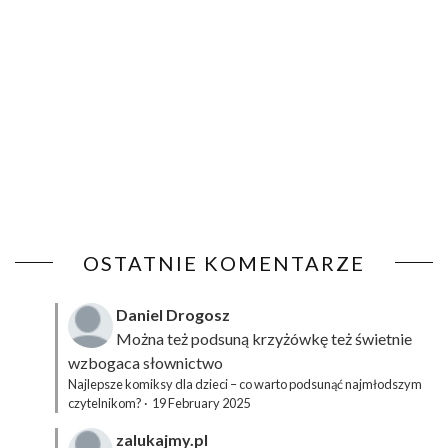
OSTATNIE KOMENTARZE
Daniel Drogosz
Można też podsuną
krzyżówkę
też świetnie
wzbogaca słownictwo
Najlepsze komiksy dla dzieci – co warto podsunąć najmłodszym
czytelnikom?
·
19 February 2025
zalukajmy.pl