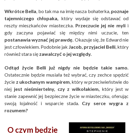
Wkrótce Bella
, bo tak ma na imię nasza bohaterka,
poznaje
tajemniczego chłopaka,
który wydaje się odstawać od
reszty mieszkańców miasteczka.
Przeczucie jej nie myli
i
gdy zaczyna pojawiać się między nimi uczucie, ten
postanawia wyznać jej prawdę.
Okazuje się, że Edward nie
jest człowiekiem. Podobnie jak
Jacob, przyjaciel Belli
, który
również stara się
zawalczyć o jej względy.
Odtąd życie Belli już nigdy nie będzie takie samo.
Ostatecznie będzie musiała też wybrać, czy zechce spędzić
życie
z ukochanym wampirem
, który w przeciwieństwie do
niej
jest nieśmiertelny,
czy z wilkołakiem,
który jest w
stanie zapewnić jej bezpieczne życie w miasteczku, oferując
swoją lojalność i wsparcie stada.
Czy serce wygra z
rozumem?
O czym będzie