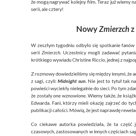
że mogą nagrywać kolejny film. Teraz już wiemy n
serii, ale cztery!
Nowy
Zmierzch
z
W zeszłym tygodniu odbyło się spotkanie fanów z
serii
Zmierzch
. Uczestnicy mogli zadawać pytania
krótkiego wywiadu Christine Riccio, jednej z najp
Z rozmowy dowiedzieliśmy się między innymi, że a
z sagi, czyli:
Midnight sun
. Nie jest to tytuł ta
powieści wyciekły nielegalnie do sieci. Po tym zda
że zostały one wznowione. Wiemy także, że ksią
Edwarda. Fani, którzy mieli okazję zajrzeć do ty
publikacji całości. Mówią, że jest naprawdę rewela
Co ciekawe autorka powiedziała, że ta część 
czasowych, zastosowanych w innych częściach sagi