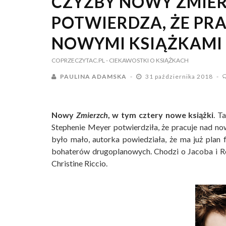
CZYŻBY NOWY ZMIE
POTWIERDZA, ŻE PR
NOWYMI KSIĄŻKAMI Z
COPRZECZYTAC.PL
- CIEKAWOSTKI O KSIĄŻKACH
PAULINA ADAMSKA
31 października 2018
Nowy
Zmierzch
, w tym cztery nowe książki
. T
Stephenie Meyer potwierdziła, że pracuje nad now
było mało, autorka powiedziała, że ma już plan
bohaterów drugoplanowych. Chodzi o Jacoba i Re
Christine Riccio.