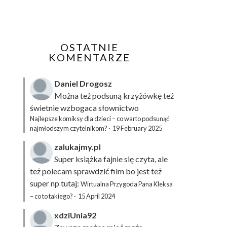
OSTATNIE
KOMENTARZE
Daniel Drogosz
Można też podsuną
krzyżówkę
też
świetnie wzbogaca słownictwo
Najlepsze komiksy dla dzieci – co warto podsunąć
najmłodszym czytelnikom?
·
19 February 2025
zalukajmy.pl
Super książka fajnie się czyta, ale
też polecam sprawdzić film bo jest też
super np tutaj:
Wirtualna Przygoda Pana Kleksa
– co to takiego?
·
15 April 2024
xdziUnia92