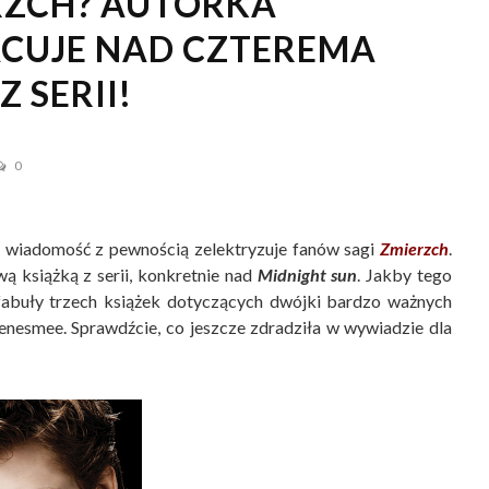
RZCH? AUTORKA
ACUJE NAD CZTEREMA
 SERII!
0
a wiadomość z pewnością zelektryzuje fanów sagi
Zmierzch
.
ą książką z serii, konkretnie nad
Midnight sun
. Jakby tego
 fabuły trzech książek dotyczących dwójki bardzo ważnych
nesmee. Sprawdźcie, co jeszcze zdradziła w wywiadzie dla