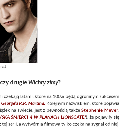
erest
, czy drugie
Wichry zimy
?
 fani czekają latami, które na 100% będą ogromnym sukcesem
George’a R.R. Martina.
Kolejnym nazwiskiem, które pojawia
ążek na świecie, jest z pewnością także
Stephenie Meyer
.
ZYSKA ŚMIERCI 4 W PLANACH LIONSGATE?
), że pojawiły się
ej serii, a wytwórnia filmowa tylko czeka na sygnał od niej,