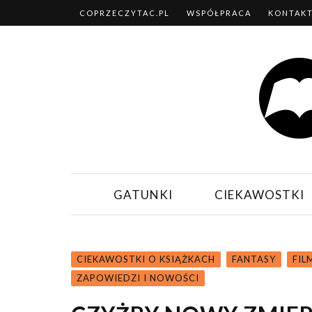
COPRZECZYTAC.PL
WSPÓŁPRACA
KONTAK
GATUNKI
CIEKAWOSTKI
CIEKAWOSTKI O KSIĄŻKACH
FANTASY
FIL
ZAPOWIEDZI I NOWOŚCI