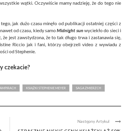
na wszystkie wątki. Oczywiście mamy nadzieję, że do tego nie
tego, jak dużo czasu minęło od publikacji ostatniej części z
 a nawet od czasu, kiedy samo
Midnight sun
wyciekło do sieci i
 że jest zawstydzona, że to tak długo trwa i zastanawia się,
istine Riccio jak i fani, którzy obejrzeli video z wywiadu z
ości od Stephenie.
y czekacie?
WAMPIRACH
KSIĄŻKI STEPHENIE MEYER
SAGA ZMIERZCH
Następny Artykul
O
STRASZNIE NISKIE CENY KSIĄŻEK! AŻ 50%