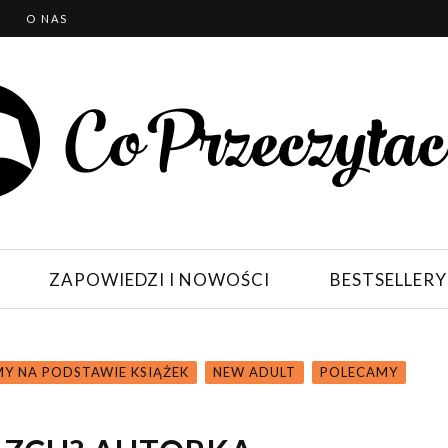
T
O NAS
ZAPOWIEDZI I NOWOŚCI
BESTSELLERY
MY NA PODSTAWIE KSIĄŻEK
NEW ADULT
POLECAMY