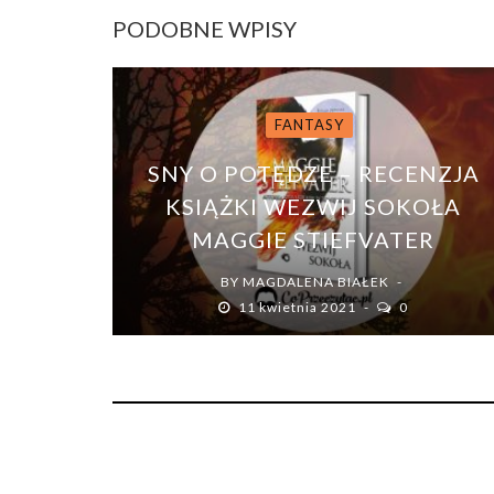
PODOBNE WPISY
FANTASY
SNY O POTĘDZE – RECENZJA
KSIĄŻKI WEZWIJ SOKOŁA
MAGGIE STIEFVATER
BY
MAGDALENA BIAŁEK
11 kwietnia 2021
0