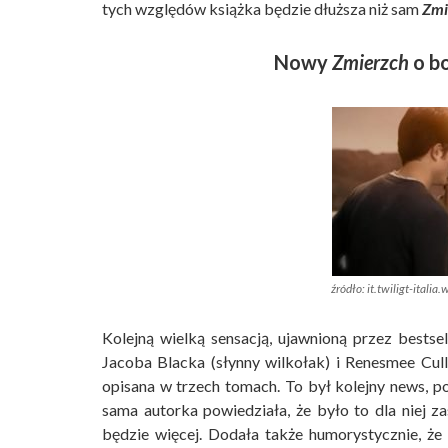
tych względów książka będzie dłuższa niż sam
Zmi
Nowy
Zmierzch
o b
źródło: it.twiligt-italia
Kolejną wielką sensacją, ujawnioną przez bestsel
Jacoba Blacka (słynny wilkołak) i Renesmee Cull
opisana w trzech tomach. To był kolejny news, po
sama autorka powiedziała, że było to dla niej z
będzie więcej. Dodała także humorystycznie, że