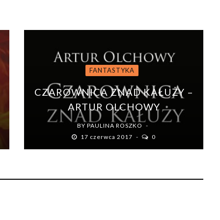
FANTASTYKA
CZAROWNICA ZNAD KAŁUŻY –
ARTUR OLCHOWY
BY
PAULINA ROSZKO
17 czerwca 2017
0