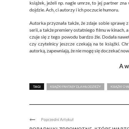
książek, jeżeli np. nagle umrze, to jej partner z
dojdzie. Ach, ci autorzy i ich poczucie humoru.
Autorka przyznała także, że zdaje sobie sprawę z 
serii, a także premiery ostatniego filmu w kinach,
czuje się z tego powodu bardzo źle. Dodała nawet,
czy czytelnicy jeszcze czekają na te książki. Chr
autorką, zapewniają, że nie mogę się doczekać now
A w
TAGI
KSIĄŻKI FANTASY DLA MŁODZIEŻY
KSIĄŻKI O 
Poprzedni Artykuł
PORADNIKI ZDROWOTNE, KTÓRE WART