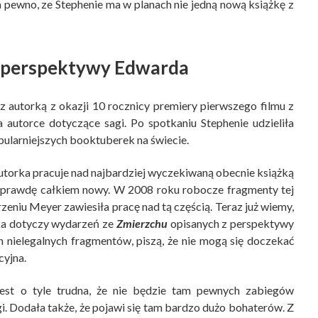
a pewno, ze Stephenie ma w planach nie jedną nową książkę z
 perspektywy Edwarda
 autorką z okazji 10 rocznicy premiery pierwszego filmu z
 autorce dotyczące sagi. Po spotkaniu Stephenie udzieliła
opularniejszych booktuberek na świecie.
utorka pracuje nad najbardziej wyczekiwaną obecnie książką
k naprawdę całkiem nowy. W 2008 roku robocze fragmenty tej
rzeniu Meyer zawiesiła pracę nad tą częścią. Teraz już wiemy,
żka dotyczy wydarzeń ze
Zmierzchu
opisanych z perspektywy
ch nielegalnych fragmentów, piszą, że nie mogą się doczekać
cyjna.
jest o tyle trudna, że nie będzie tam pewnych zabiegów
. Dodała także, że pojawi się tam bardzo dużo bohaterów. Z