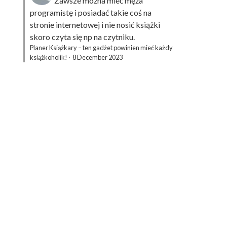
Zawsze można mieć męża
programistę i posiadać takie coś na
stronie internetowej i nie nosić książki
skoro czyta się np na czytniku.
Planer Książkary – ten gadżet powinien mieć każdy
książkoholik!
·
8 December 2023