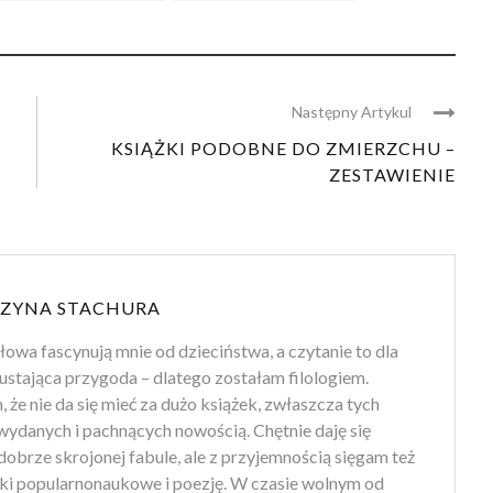
Następny Artykul
KSIĄŻKI PODOBNE DO ZMIERZCHU –
ZESTAWIENIE
ZYNA STACHURA
słowa fascynują mnie od dzieciństwa, a czytanie to dla
ustająca przygoda – dlatego zostałam filologiem.
że nie da się mieć za dużo książek, zwłaszcza tych
wydanych i pachnących nowością. Chętnie daję się
obrze skrojonej fabule, ale z przyjemnością sięgam też
żki popularnonaukowe i poezję. W czasie wolnym od