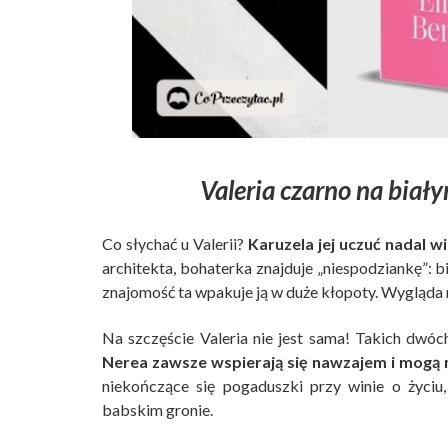
Valeria czarno na biał
Co słychać u Valerii?
Karuzela jej uczuć nadal wi
architekta, bohaterka znajduje „niespodziankę”: bie
znajomość ta wpakuje ją w duże kłopoty. Wygląda n
Na szczęście Valeria nie jest sama! Takich dwóch
Nerea zawsze wspierają się nawzajem i mogą na
niekończące się pogaduszki przy winie o życiu
babskim gronie.