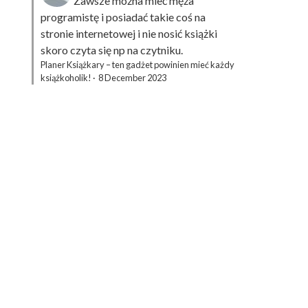
Zawsze można mieć męża
programistę i posiadać takie coś na
stronie internetowej i nie nosić książki
skoro czyta się np na czytniku.
Planer Książkary – ten gadżet powinien mieć każdy
książkoholik!
·
8 December 2023