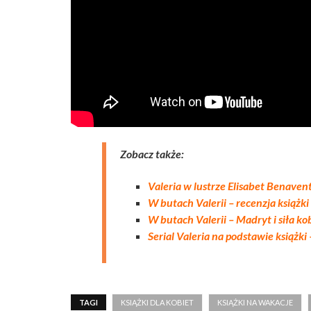
Zobacz także:
Valeria w lustrze Elisabet Benavent 
W butach Valerii – recenzja książki
W butach Valerii – Madryt i siła ko
Serial Valeria na podstawie książki
TAGI
KSIĄŻKI DLA KOBIET
KSIĄŻKI NA WAKACJE