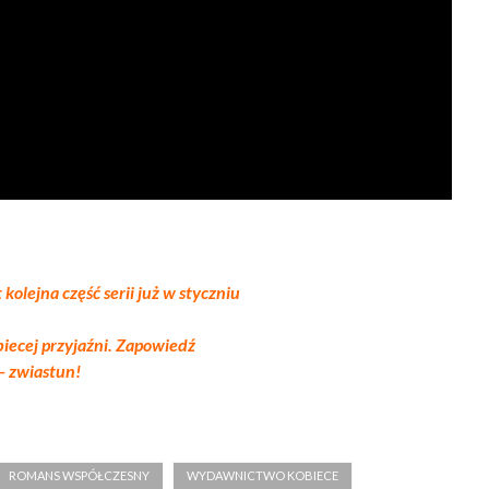
kolejna część serii już w styczniu
biecej przyjaźni. Zapowiedź
 – zwiastun!
ROMANS WSPÓŁCZESNY
WYDAWNICTWO KOBIECE