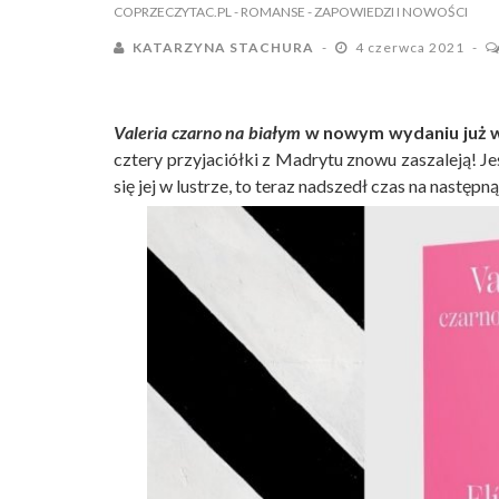
COPRZECZYTAC.PL
- ROMANSE
- ZAPOWIEDZI I NOWOŚCI
KATARZYNA STACHURA
4 czerwca 2021
Valeria czarno na białym
w nowym wydaniu już w
cztery przyjaciółki z Madrytu znowu zaszaleją! Jeśl
się jej w lustrze, to teraz nadszedł czas na następ