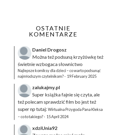
OSTATNIE
KOMENTARZE
Daniel Drogosz
Można też podsuną
krzyżówkę
też
świetnie wzbogaca słownictwo
Najlepsze komiksy dla dzieci – co warto podsunąć
najmłodszym czytelnikom?
·
19 February 2025
zalukajmy.pl
Super książka fajnie się czyta, ale
też polecam sprawdzić film bo jest też
super np tutaj:
Wirtualna Przygoda Pana Kleksa
– co to takiego?
·
15 April 2024
xdziUnia92