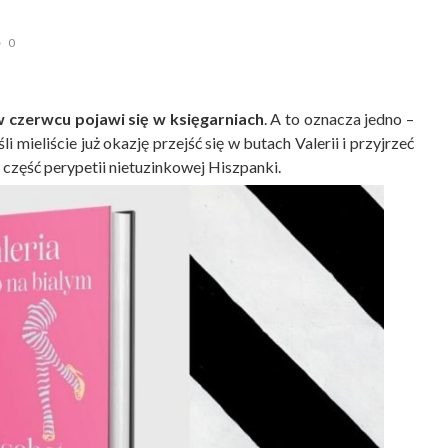
0
 czerwcu pojawi się w księgarniach
. A to oznacza jedno –
i mieliście już okazję przejść się w butach Valerii i przyjrzeć
ną część perypetii nietuzinkowej Hiszpanki.