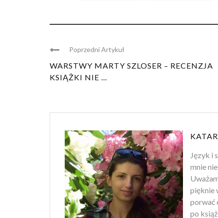
Poprzedni Artykuł
WARSTWY MARTY SZLOSER – RECENZJA
KSIĄŻKI NIE ...
KATAR
Język i 
mnie nie
Uważam, 
pięknie 
porwać d
po ksią