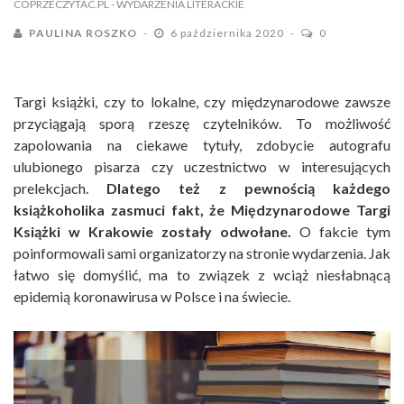
COPRZECZYTAC.PL
- WYDARZENIA LITERACKIE
PAULINA ROSZKO
6 października 2020
0
Targi książki, czy to lokalne, czy międzynarodowe zawsze
przyciągają sporą rzeszę czytelników. To możliwość
zapolowania na ciekawe tytuły, zdobycie autografu
ulubionego pisarza czy uczestnictwo w interesujących
prelekcjach.
Dlatego też z pewnością każdego
książkoholika zasmuci fakt, że Międzynarodowe Targi
Książki w Krakowie zostały odwołane.
O fakcie tym
poinformowali sami organizatorzy na stronie wydarzenia. Jak
łatwo się domyślić, ma to związek z wciąż niesłabnącą
epidemią koronawirusa w Polsce i na świecie.