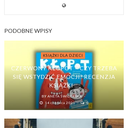
PODOBNE WPISY
KSIĄŻKI DLA DZIECI
CZERWONY KŁOPOT – CZY TRZEBA
SIĘ WSTYDZIĆ EMOCJI? RECENZJA
KSIĄŻKI ...
BY
ANETA ŚWIDERSKA
14 czerwca 2021
0