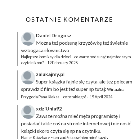
OSTATNIE KOMENTARZE
Daniel Drogosz
Można też podsuną
krzyżówkę
też świetnie
wzbogaca słownictwo
Najlepsze komiksy dla dzieci – co warto podsunąć najmłodszym
czytelnikom?
·
19 February 2025
zalukajmy.pl
Super książka fajnie się czyta, ale też polecam
sprawdzić film bo jest też super np tutaj:
Wirtualna
Przygoda Pana Kleksa – co to takiego?
·
15 April 2024
xdziUnia92
Zawsze można mieć męża programistę i
posiadać takie coś na stronie internetowej i nie nosić
książki skoro czyta się np na czytniku.
Planer Książkary – ten gadżet powinien mieć każdy