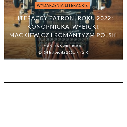
WYDARZENIA LITERACKIE
LITERACCY PATRONI ROKU 2022:
KONOPNICKA, WYBICKI,
MACKIEWICZ I ROMANTYZM POLSKI
BY
ANETA ŚWIDERSKA
24 listopada 2021
0