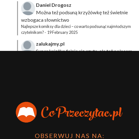
Daniel Drogosz
Można też podsuną
krzyżówkę
też świetnie
wzbogaca słownictwo
Najlepsze komiksy dla dzieci – co warto podsunąć najmłodszym
czytelnikom?
·
19 February 2025
zalukajmy.pl
Super książka fajnie się czyta, ale też polecam
sprawdzić film bo jest też super np tutaj:
Wirtualna
Przygoda Pana Kleksa – co to takiego?
·
15 April 2024
xdziUnia92
Zawsze można mieć męża programistę i
posiadać takie coś na stronie internetowej i nie nosić
książki skoro czyta się np na czytniku.
Planer Książkary – ten gadżet powinien mieć każdy
książkoholik!
·
8 December 2023
OBSERWUJ NAS NA: