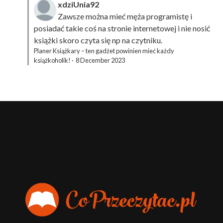
xdziUnia92
Zawsze można mieć męża programistę i
posiadać takie coś na stronie internetowej i nie nosić
książki skoro czyta się np na czytniku.
Planer Książkary – ten gadżet powinien mieć każdy
książkoholik!
·
8 December 2023