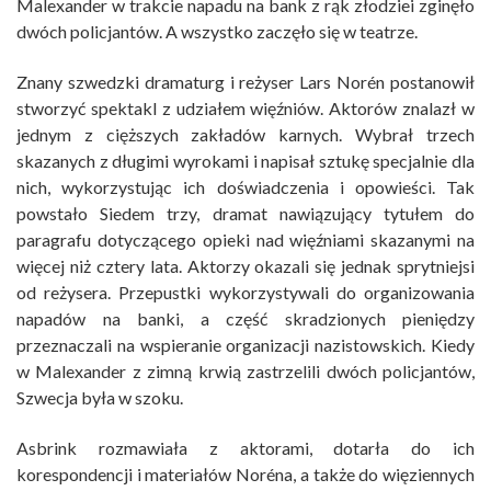
Malexander w trakcie napadu na bank z rąk złodziei zginęło
dwóch policjantów. A wszystko zaczęło się w teatrze.
Znany szwedzki dramaturg i reżyser Lars Norén postanowił
stworzyć spektakl z udziałem więźniów. Aktorów znalazł w
jednym z cięższych zakładów karnych. Wybrał trzech
skazanych z długimi wyrokami i napisał sztukę specjalnie dla
nich, wykorzystując ich doświadczenia i opowieści. Tak
powstało Siedem trzy, dramat nawiązujący tytułem do
paragrafu dotyczącego opieki nad więźniami skazanymi na
więcej niż cztery lata. Aktorzy okazali się jednak sprytniejsi
od reżysera. Przepustki wykorzystywali do organizowania
napadów na banki, a część skradzionych pieniędzy
przeznaczali na wspieranie organizacji nazistowskich. Kiedy
w Malexander z zimną krwią zastrzelili dwóch policjantów,
Szwecja była w szoku.
Asbrink rozmawiała z aktorami, dotarła do ich
korespondencji i materiałów Noréna, a także do więziennych