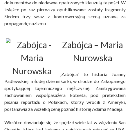
dokumentów do niedawna opatrzonych klauzulą tajności. W
książce po raz pierwszy opublikowane zostały fragmenty
Siedem trzy wraz z kontrowersyjną sceną uznaną za
propagandę nazizmu.
Zabójca
– Maria
Nurowska
„Zabójca” to historia Joanny
Padlewskiej, młodej dziennikarki, w drodze do Zakopanego
spotykającej tajemniczego mężczyznę. Zaintrygowana
zachowaniem współpasażera kobieta, pod pretekstem
pisania reportażu o Polakach, którzy wrócili z Ameryki,
postanawia za wszelką cenę poznać historię Adama Madeja.
Wkrótce dowiaduje się, że spędził wiele lat w więzieniu San
Quentin, które jest jednym z najcięższych więzień w USA.