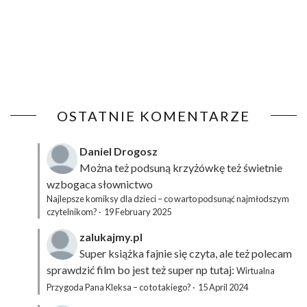
OSTATNIE KOMENTARZE
Daniel Drogosz
Można też podsuną
krzyżówkę
też świetnie
wzbogaca słownictwo
Najlepsze komiksy dla dzieci – co warto podsunąć najmłodszym
czytelnikom?
·
19 February 2025
zalukajmy.pl
Super książka fajnie się czyta, ale też polecam
sprawdzić film bo jest też super np tutaj:
Wirtualna
Przygoda Pana Kleksa – co to takiego?
·
15 April 2024