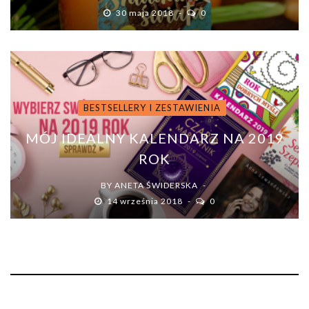
30 maja 2018
0
BESTSELLERY I ZESTAWIENIA
MÓJ IDEALNY KALENDARZ NA 2019
ROK
BY
ANETA ŚWIDERSKA
14 września 2018
0