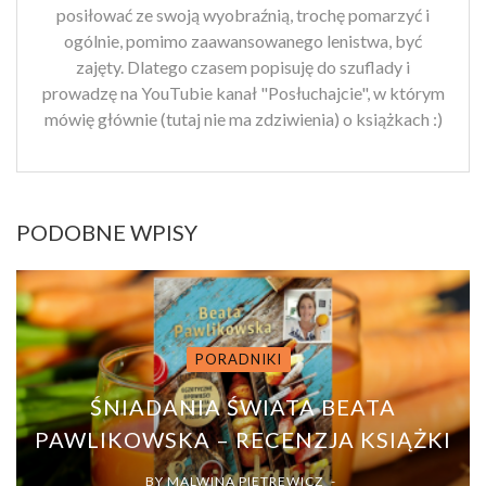
posiłować ze swoją wyobraźnią, trochę pomarzyć i
ogólnie, pomimo zaawansowanego lenistwa, być
zajęty. Dlatego czasem popisuję do szuflady i
prowadzę na YouTubie kanał "Posłuchajcie", w którym
mówię głównie (tutaj nie ma zdziwienia) o książkach :)
PODOBNE WPISY
PORADNIKI
ŚNIADANIA ŚWIATA BEATA
PAWLIKOWSKA – RECENZJA KSIĄŻKI
BY
MALWINA PIETREWICZ