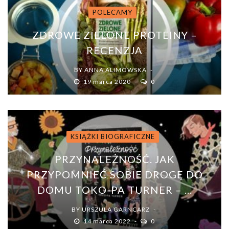
POLECAMY
ZDROWE ZIELONE PROTEINY –
RECENZJA
BY
ANNA ALIMOWSKA
19 marca 2020
0
KSIĄŻKI BIOGRAFICZNE
PRZYNALEŻNOŚĆ. JAK
PRZYPOMNIEĆ SOBIE DROGĘ DO
DOMU TOKO-PA TURNER – ...
BY
URSZULA GARNCARZ
14 marca 2022
0