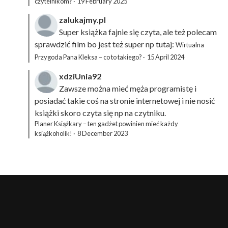
czytelnikom?
·
19 February 2025
zalukajmy.pl
Super książka fajnie się czyta, ale też polecam
sprawdzić film bo jest też super np tutaj:
Wirtualna
Przygoda Pana Kleksa – co to takiego?
·
15 April 2024
xdziUnia92
Zawsze można mieć męża programistę i
posiadać takie coś na stronie internetowej i nie nosić
książki skoro czyta się np na czytniku.
Planer Książkary – ten gadżet powinien mieć każdy
książkoholik!
·
8 December 2023