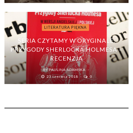
LITERATURA PIĘKNA
SERIA CZYTAMY W ORYGINALE.
PRZYGODY SHERLOCKA HOLMESA –
RECENZJA
BY
PAULINA ADAMSKA
23 czerwca 2018
0