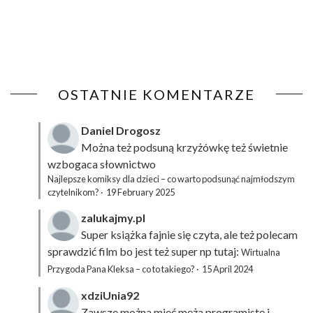
OSTATNIE KOMENTARZE
Daniel Drogosz
Można też podsuną
krzyżówkę
też świetnie
wzbogaca słownictwo
Najlepsze komiksy dla dzieci – co warto podsunąć najmłodszym
czytelnikom?
·
19 February 2025
zalukajmy.pl
Super książka fajnie się czyta, ale też polecam
sprawdzić film bo jest też super np tutaj:
Wirtualna
Przygoda Pana Kleksa – co to takiego?
·
15 April 2024
xdziUnia92
Zawsze można mieć męża programistę i