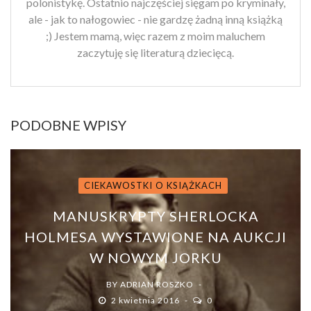
polonistykę. Ostatnio najczęściej sięgam po kryminały,
ale - jak to nałogowiec - nie gardzę żadną inną książką
;) Jestem mamą, więc razem z moim maluchem
zaczytuję się literaturą dziecięcą.
PODOBNE WPISY
CIEKAWOSTKI O KSIĄŻKACH
MANUSKRYPTY SHERLOCKA
HOLMESA WYSTAWIONE NA AUKCJI
W NOWYM JORKU
BY
ADRIAN ROSZKO
2 kwietnia 2016
0