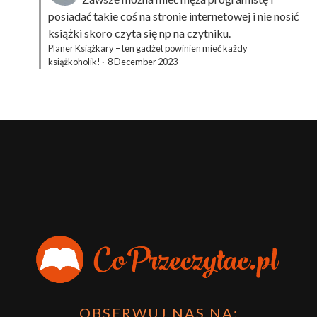
posiadać takie coś na stronie internetowej i nie nosić
książki skoro czyta się np na czytniku.
Planer Książkary – ten gadżet powinien mieć każdy
książkoholik!
·
8 December 2023
OBSERWUJ NAS NA: