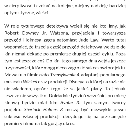
w cierpliwość i czekać na kolejne, miejmy nadzieję bardziej
optymistyczne, wieści.
W rolę tytułowego detektywa wcieli się nie kto inny, jak
Robert Downey Jr. Watsona, przyjaciela i towarzysza
przygód Holmesa zagra natomiast Jude Law. Warto tutaj
wspomnieć, że trzecia część przygód detektywa wejdzie do
kin niemal dekadę po premierze drugiej części cyklu. Poza
tym jest jeszcze coś. Do kin, tego samego dnia wejdą jeszcze
trzy nowości, które mogą nieco zagrozić sukcesowi projektu.
Mowa tu o filmie
Hotel Transylwania 4
, adaptacji popularnego
musicalu
Wicked
oraz produkcji Disneya, o której na razie nic
nie wiadomo, oprócz tego, że są jakieś plany. To jednak
jeszcze nie wszystko. Dokładnie tydzień wcześniej premierę
kinową będzie miał film
Avatar 3
. Tym samym twórcy
projektu
Sherlock Holmes 3
muszą być niezwykle pewni
sukcesu własnej produkcji, decydując się na przesunięcie
premiery filmu, na tak gorący okres.