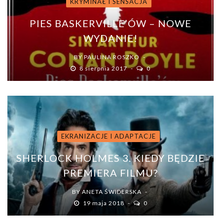
KRYMINAŁ I SENSACJA
PIES BASKERVILLE’ÓW – NOWE
WYDANIE!
BY
PAULINA ROSZKO
8 sierpnia 2017
0
EKRANIZACJE I ADAPTACJE
SHERLOCK HOLMES 3. KIEDY BĘDZIE
PREMIERA FILMU?
BY
ANETA ŚWIDERSKA
19 maja 2018
0