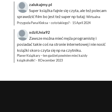
zalukajmy.pl
Super książka fajnie się czyta, ale też polecam
sprawdzić film bo jest też super np tutaj:
Wirtualna
Przygoda Pana Kleksa – co to takiego?
·
15 April 2024
xdziUnia92
Zawsze można mieć męża programistę i
posiadać takie coś na stronie internetowej i nie nosić
książki skoro czyta się np na czytniku.
Planer Książkary – ten gadżet powinien mieć każdy
książkoholik!
·
8 December 2023