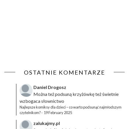
OSTATNIE KOMENTARZE
Daniel Drogosz
Można też podsuną
krzyżówkę
też świetnie
wzbogaca słownictwo
Najlepsze komiksy dla dzieci – co warto podsunąć najmłodszym
czytelnikom?
·
19 February 2025
zalukajmy.pl