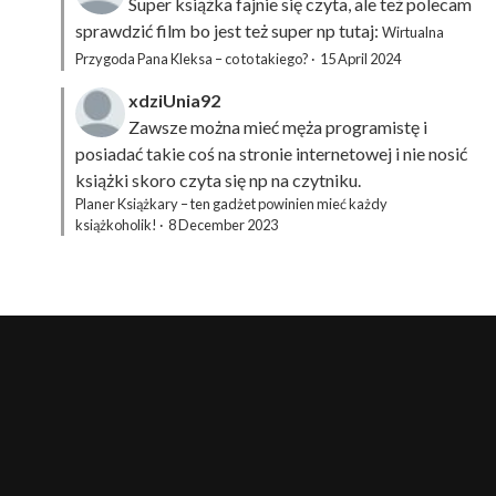
Super książka fajnie się czyta, ale też polecam
sprawdzić film bo jest też super np tutaj:
Wirtualna
Przygoda Pana Kleksa – co to takiego?
·
15 April 2024
xdziUnia92
Zawsze można mieć męża programistę i
posiadać takie coś na stronie internetowej i nie nosić
książki skoro czyta się np na czytniku.
Planer Książkary – ten gadżet powinien mieć każdy
książkoholik!
·
8 December 2023