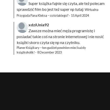
Super książka fajnie się czyta, ale też polecam
sprawdzić film bo jest też super np tutaj:
Wirtualna
Przygoda Pana Kleksa – co to takiego?
·
15 April 2024
xdziUnia92
Zawsze można mieć męża programistę i
posiadać takie coś na stronie internetowej i nie nosić
książki skoro czyta się np na czytniku.
Planer Książkary – ten gadżet powinien mieć każdy
książkoholik!
·
8 December 2023