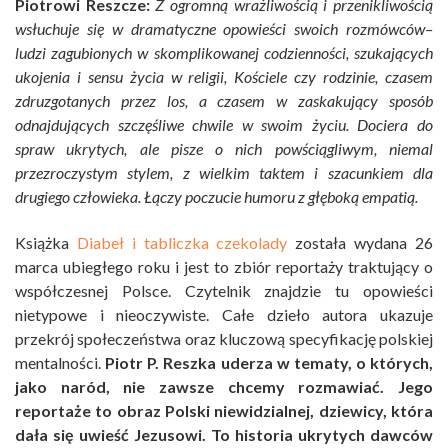
Piotrowi Reszcze:
Z ogromną wrażliwością i przenikliwością
wsłuchuje się w dramatyczne opowieści swoich rozmówców–
ludzi zagubionych w skomplikowanej codzienności, szukających
ukojenia i sensu życia w religii, Kościele czy rodzinie, czasem
zdruzgotanych przez los, a czasem w zaskakujący sposób
odnajdujących szczęśliwe chwile w swoim życiu. Dociera do
spraw ukrytych, ale pisze o nich powściągliwym, niemal
przezroczystym stylem, z wielkim taktem i szacunkiem dla
drugiego człowieka. Łączy poczucie humoru z głęboką empatią.
Książka
Diabeł i tabliczka czekolady
została wydana 26
marca ubiegłego roku i jest to zbiór reportaży traktujący o
współczesnej Polsce. Czytelnik znajdzie tu opowieści
nietypowe i nieoczywiste. Całe dzieło autora ukazuje
przekrój społeczeństwa oraz kluczową specyfikację polskiej
mentalności.
Piotr P. Reszka uderza w tematy, o których,
jako naród, nie zawsze chcemy rozmawiać. Jego
reportaże to obraz Polski niewidzialnej, dziewicy, która
dała się uwieść Jezusowi. To historia ukrytych dawców