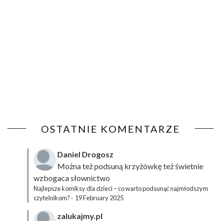
OSTATNIE KOMENTARZE
Daniel Drogosz
Można też podsuną
krzyżówkę
też świetnie
wzbogaca słownictwo
Najlepsze komiksy dla dzieci – co warto podsunąć najmłodszym
czytelnikom?
·
19 February 2025
zalukajmy.pl