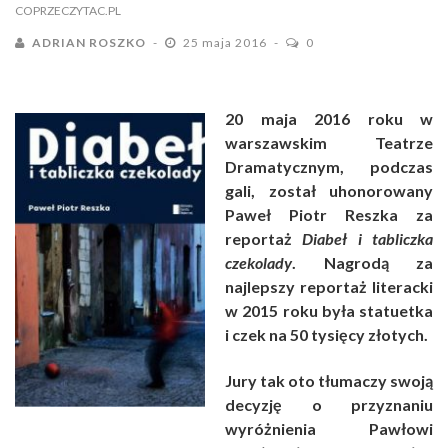
COPRZECZYTAC.PL
ADRIAN ROSZKO
25 maja 2016
0
20 maja 2016 roku w
warszawskim Teatrze
Dramatycznym, podczas
gali, został uhonorowany
Paweł Piotr Reszka za
reportaż
Diabeł i tabliczka
czekolady
. Nagrodą za
najlepszy reportaż literacki
w 2015 roku była statuetka
i czek na 50 tysięcy złotych.
Jury tak oto tłumaczy swoją
decyzję o przyznaniu
wyróżnienia Pawłowi