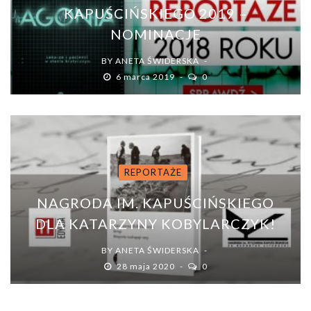
KAPUŚCIŃSKIEGO 2019 –
NOMINACJE
BY
ANETA ŚWIDERSKA
6 marca 2019
0
REPORTAŻE
NAGRODA IM. KAPUŚCIŃSKIEGO
DLA KATARZYNY KOBYLARCZYK!
BY
ANETA ŚWIDERSKA
28 maja 2020
0