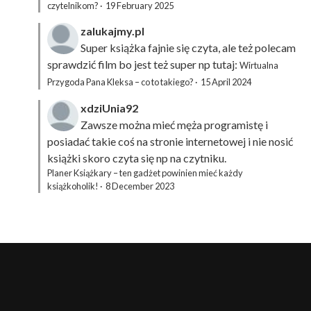
czytelnikom?
·
19 February 2025
zalukajmy.pl
Super książka fajnie się czyta, ale też polecam
sprawdzić film bo jest też super np tutaj:
Wirtualna
Przygoda Pana Kleksa – co to takiego?
·
15 April 2024
xdziUnia92
Zawsze można mieć męża programistę i
posiadać takie coś na stronie internetowej i nie nosić
książki skoro czyta się np na czytniku.
Planer Książkary – ten gadżet powinien mieć każdy
książkoholik!
·
8 December 2023