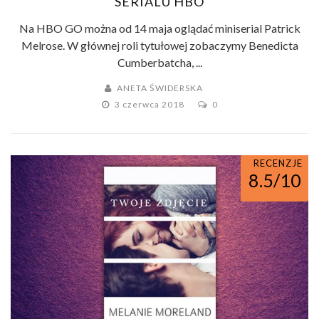
SERIALU HBO
Na HBO GO można od 14 maja oglądać miniserial Patrick
Melrose. W głównej roli tytułowej zobaczymy Benedicta
Cumberbatcha, ...
ANETA ŚWIDERSKA
3 czerwca 2018
0
ROMANSE
RECENZJE
8.5/10