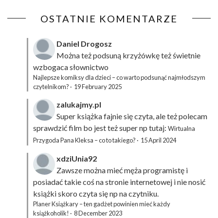
OSTATNIE KOMENTARZE
Daniel Drogosz
Można też podsuną
krzyżówkę
też świetnie
wzbogaca słownictwo
Najlepsze komiksy dla dzieci – co warto podsunąć najmłodszym
czytelnikom?
·
19 February 2025
zalukajmy.pl
Super książka fajnie się czyta, ale też polecam
sprawdzić film bo jest też super np tutaj:
Wirtualna
Przygoda Pana Kleksa – co to takiego?
·
15 April 2024
xdziUnia92
Zawsze można mieć męża programistę i
posiadać takie coś na stronie internetowej i nie nosić
książki skoro czyta się np na czytniku.
Planer Książkary – ten gadżet powinien mieć każdy
książkoholik!
·
8 December 2023