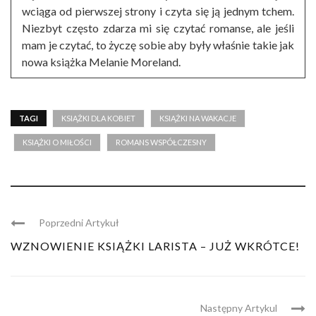
wciąga od pierwszej strony i czyta się ją jednym tchem.
Niezbyt często zdarza mi się czytać romanse, ale jeśli
mam je czytać, to życzę sobie aby były właśnie takie jak
nowa książka Melanie Moreland.
TAGI
KSIĄŻKI DLA KOBIET
KSIĄŻKI NA WAKACJE
KSIĄŻKI O MIŁOŚCI
ROMANS WSPÓŁCZESNY
Poprzedni Artykuł
WZNOWIENIE KSIĄŻKI LARISTA – JUŻ WKRÓTCE!
Następny Artykul