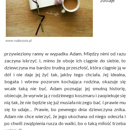
zostaje
www.rudaczyta.pl
przywieziony ranny w wypadku Adam. Między nimi od razu
zaczyna iskrzyć. I, mimo że oboje ich ciągnie do siebie, to
dziewczyna ma bardzo trudną przeszłość, która ciągnie ją w
dół i nie daje jej żyć tak, jakby tego chciała. Jej idealna,
bogata i wbrew pozorom kochająca rodzina, okazuje się
wcale taką nie być. Adam poznając jej smutną historię,
obiecuje, że wyrwie ją z rodzinnego koszmaru i zaopiekuje się
nią tak, że nie będzie się już musiała niczego bać. I prawie mu
się to udaje… Prawie, bo pewnego dnia dziewczyna znika.
Adam nie chce wierzyć, że jego ukochana od niego odeszła i
po chwili zwątpienia rusza do walki, bo o taką miłość trzeba