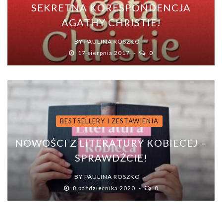
SEKRETNA KORESPONDENCJA
AGATHY CHRISTIE!
BY
PAULINA ROSZKO
17 sierpnia 2017
0
BESTSELLERY I ZESTAWIENIA
NOWOŚCI Z LITERATURY KOBIECEJ –
SPRAWDŹCIE!
BY
PAULINA ROSZKO
8 października 2020
0