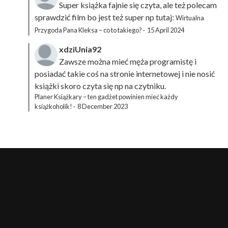
Super książka fajnie się czyta, ale też polecam
sprawdzić film bo jest też super np tutaj:
Wirtualna
Przygoda Pana Kleksa – co to takiego?
·
15 April 2024
xdziUnia92
Zawsze można mieć męża programistę i
posiadać takie coś na stronie internetowej i nie nosić
książki skoro czyta się np na czytniku.
Planer Książkary – ten gadżet powinien mieć każdy
książkoholik!
·
8 December 2023