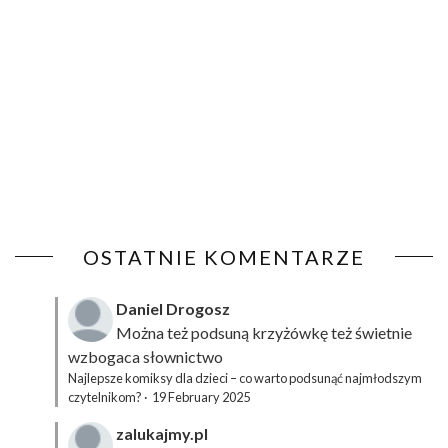
OSTATNIE KOMENTARZE
Daniel Drogosz
Można też podsuną
krzyżówkę
też świetnie
wzbogaca słownictwo
Najlepsze komiksy dla dzieci – co warto podsunąć najmłodszym
czytelnikom?
·
19 February 2025
zalukajmy.pl