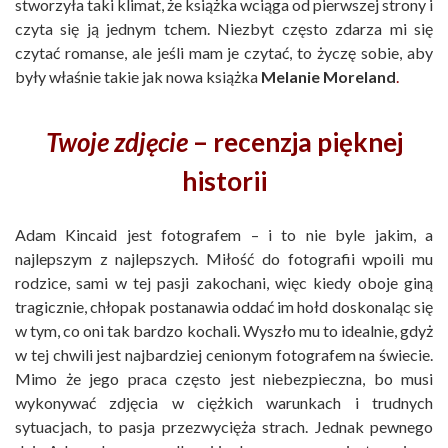
stworzyła taki klimat, że książka wciąga od pierwszej strony i
czyta się ją jednym tchem. Niezbyt często zdarza mi się
czytać romanse, ale jeśli mam je czytać, to życzę sobie, aby
były właśnie takie jak nowa książka
Melanie Moreland
.
Twoje zdjęcie
– recenzja pięknej
historii
Adam Kincaid jest fotografem – i to nie byle jakim, a
najlepszym z najlepszych. Miłość do fotografii wpoili mu
rodzice, sami w tej pasji zakochani, więc kiedy oboje giną
tragicznie, chłopak postanawia oddać im hołd doskonaląc się
w tym, co oni tak bardzo kochali. Wyszło mu to idealnie, gdyż
w tej chwili jest najbardziej cenionym fotografem na świecie.
Mimo że jego praca często jest niebezpieczna, bo musi
wykonywać zdjęcia w ciężkich warunkach i trudnych
sytuacjach, to pasja przezwycięża strach. Jednak pewnego