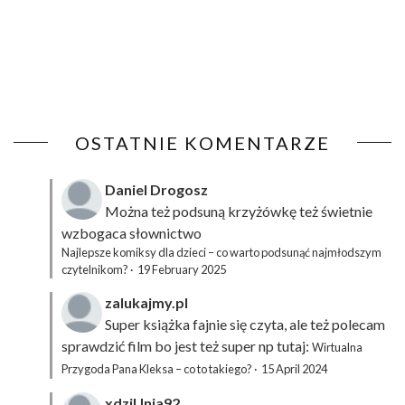
OSTATNIE KOMENTARZE
Daniel Drogosz
Można też podsuną
krzyżówkę
też świetnie
wzbogaca słownictwo
Najlepsze komiksy dla dzieci – co warto podsunąć najmłodszym
czytelnikom?
·
19 February 2025
zalukajmy.pl
Super książka fajnie się czyta, ale też polecam
sprawdzić film bo jest też super np tutaj:
Wirtualna
Przygoda Pana Kleksa – co to takiego?
·
15 April 2024
xdziUnia92