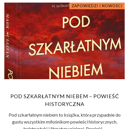
ZAPOWIEDZI I NOWOŚCI
POD SZKARŁATNYM NIEBEM – POWIEŚĆ
HISTORYCZNA
Pod szkarłatnym niebem to książka, która przypadnie do
gustu wszystkim miłośnikom powieści historycznych,
beletrystyki i literatury pięknej. Powieść ...