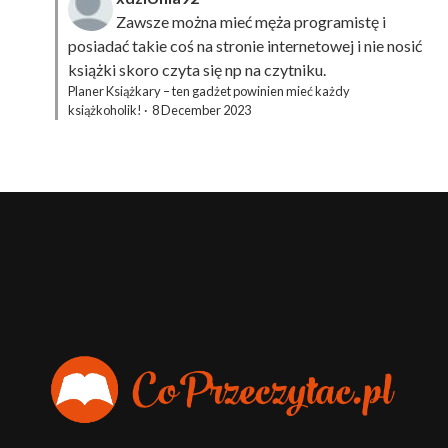
Zawsze można mieć męża programistę i
posiadać takie coś na stronie internetowej i nie nosić
książki skoro czyta się np na czytniku.
Planer Książkary – ten gadżet powinien mieć każdy
książkoholik!
·
8 December 2023