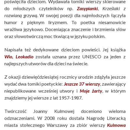
poświęciła dzieciom. Wydawała tomiki wierszy skierowane
do młodszych czytelników np.
Zasypianki
,
Krześlaki z
rozwianą grzywą
. W swojej poezji dla najmłodszych łączyła
humor z pięknym liryzmem. To poetka niesamowicie
wrażliwa językowo. Doceniająca znaczenie i brzmienia słów
oraz słowotwórczą moc tkwiącą w języku polskim.
Napisała też dedykowane dzieciom powieści. Jej książka
Wio, Leokadio
została uznana przez UNESCO za jeden z
najlepszych utworów dla dzieci na świecie.
Z okazji dziewięćdziesiątej rocznicy urodzin zdążyła jeszcze
wydać dwa tomiki poetyckie:
Jeszcze 37 wierszy
, zawierający
niepublikowane wcześniej utwory i
Moje
żarty
, w którym
znajdziemy jej wiersze z lat 1957-1987.
Twórczość Joanny Kulmowej doceniono wieloma
odznaczeniami. W 2008 roku dostała Nagrodę Literacką
miasta stołecznego Warszawy za zbiór wierszy
Kulmowa