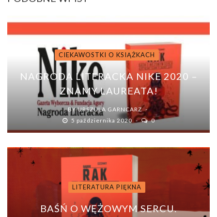
CIEKAWOSTKI O KSIĄŻKACH
NAGRODA LITERACKA NIKE 2020 –
ZNAMY LAUREATA!
BY
URSZULA GARNCARZ
5 października 2020
0
LITERATURA PIĘKNA
BAŚŃ O WĘŻOWYM SERCU.