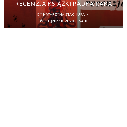
RECENZJA KSIĄŻKI RADKA RAKA
BY
KATARZYNA STACHURA
11 grudnia 2020
0