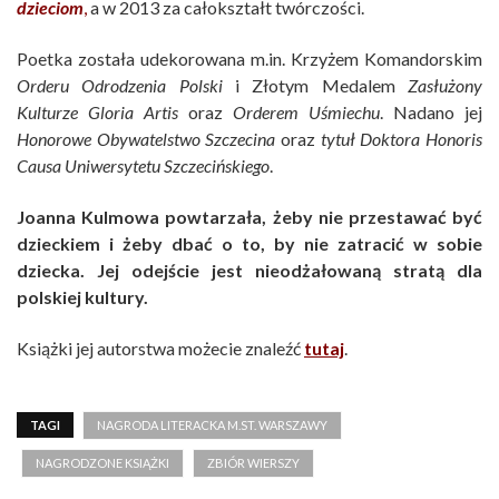
dzieciom
,
a w 2013 za całokształt twórczości.
Poetka została udekorowana m.in. Krzyżem Komandorskim
Orderu Odrodzenia Polski
i Złotym Medalem
Zasłużony
Kulturze Gloria Artis
oraz
Orderem Uśmiechu
. Nadano jej
Honorowe Obywatelstwo Szczecina
oraz
tytuł Doktora Honoris
Causa Uniwersytetu Szczecińskiego
.
Joanna Kulmowa powtarzała, żeby nie przestawać być
dzieckiem i żeby dbać o to, by nie zatracić w sobie
dziecka. Jej odejście jest nieodżałowaną stratą dla
polskiej kultury.
Książki jej autorstwa możecie znaleźć
tutaj
.
TAGI
NAGRODA LITERACKA M.ST. WARSZAWY
NAGRODZONE KSIĄŻKI
ZBIÓR WIERSZY