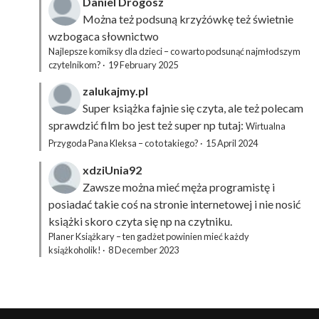
Daniel Drogosz
Można też podsuną
krzyżówkę
też świetnie
wzbogaca słownictwo
Najlepsze komiksy dla dzieci – co warto podsunąć najmłodszym
czytelnikom?
·
19 February 2025
zalukajmy.pl
Super książka fajnie się czyta, ale też polecam
sprawdzić film bo jest też super np tutaj:
Wirtualna
Przygoda Pana Kleksa – co to takiego?
·
15 April 2024
xdziUnia92
Zawsze można mieć męża programistę i
posiadać takie coś na stronie internetowej i nie nosić
książki skoro czyta się np na czytniku.
Planer Książkary – ten gadżet powinien mieć każdy
książkoholik!
·
8 December 2023