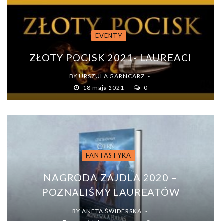
EVENTY
ZŁOTY POCISK 2021- LAUREACI
BY
URSZULA GARNCARZ
18 maja 2021
0
FANTASTYKA
NAGRODA ZAJDLA 2020 –
POZNALIŚMY LAUREATÓW
BY
ANETA ŚWIDERSKA