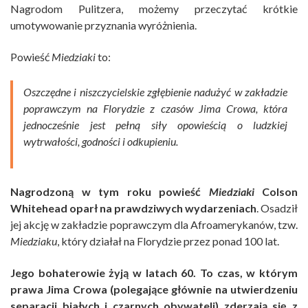
Nagrodom Pulitzera, możemy przeczytać krótkie
umotywowanie przyznania wyróżnienia.
Powieść
Miedziaki
to:
Oszczędne i niszczycielskie zgłębienie nadużyć w zakładzie
poprawczym na Florydzie z czasów Jima Crowa, która
jednocześnie jest pełną siły opowieścią o ludzkiej
wytrwałości, godności i odkupieniu.
Nagrodzoną w tym roku p
owieść
Miedziaki
Colson
Whitehead oparł na prawdziwych wydarzeniach
. Osadził
jej akcję w zakładzie poprawczym dla Afroamerykanów, tzw.
Miedziaku
, który działał na Florydzie przez ponad 100 lat.
Jego bohaterowie żyją w latach 60. To czas, w którym
prawa Jima Crowa (polegające głównie na utwierdzeniu
separacji białych i czarnych obywateli) zderzają się z