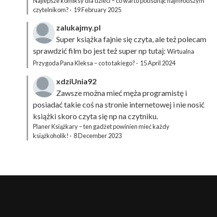
Najlepsze komiksy dla dzieci – co warto podsunąć najmłodszym
czytelnikom?
·
19 February 2025
zalukajmy.pl
Super książka fajnie się czyta, ale też polecam
sprawdzić film bo jest też super np tutaj:
Wirtualna
Przygoda Pana Kleksa – co to takiego?
·
15 April 2024
xdziUnia92
Zawsze można mieć męża programistę i
posiadać takie coś na stronie internetowej i nie nosić
książki skoro czyta się np na czytniku.
Planer Książkary – ten gadżet powinien mieć każdy
książkoholik!
·
8 December 2023