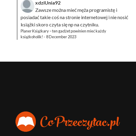
xdziUnia92
Zawsze można mieć męża programistę i
posiadać takie coś na stronie internetowej i nie nosić
książki skoro czyta się np na czytniku.
Planer Książkary – ten gadżet powinien mieć każdy
książkoholik!
·
8 December 2023