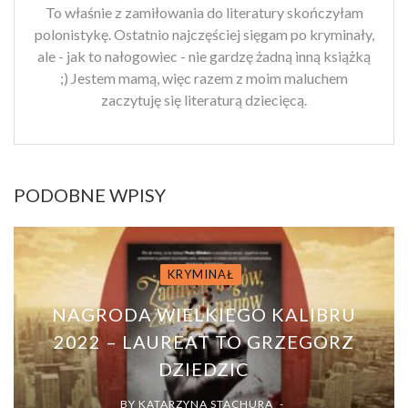
To właśnie z zamiłowania do literatury skończyłam
polonistykę. Ostatnio najczęściej sięgam po kryminały,
ale - jak to nałogowiec - nie gardzę żadną inną książką
;) Jestem mamą, więc razem z moim maluchem
zaczytuję się literaturą dziecięcą.
PODOBNE WPISY
KRYMINAŁ
NAGRODA WIELKIEGO KALIBRU
2022 – LAUREAT TO GRZEGORZ
DZIEDZIC
BY
KATARZYNA STACHURA