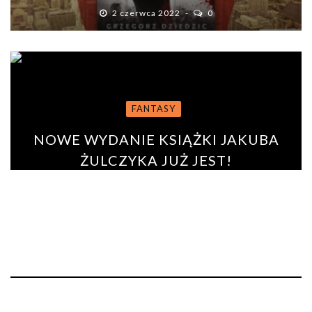
2 czerwca 2022
0
FANTASY
NOWE WYDANIE KSIĄŻKI JAKUBA
ŻULCZYKA JUŻ JEST!
BY
PAULINA ROSZKO
22 stycznia 2019
0