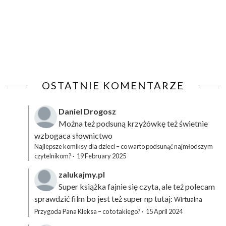
OSTATNIE KOMENTARZE
Daniel Drogosz
Można też podsuną
krzyżówkę
też świetnie
wzbogaca słownictwo
Najlepsze komiksy dla dzieci – co warto podsunąć najmłodszym
czytelnikom?
·
19 February 2025
zalukajmy.pl
Super książka fajnie się czyta, ale też polecam
sprawdzić film bo jest też super np tutaj:
Wirtualna
Przygoda Pana Kleksa – co to takiego?
·
15 April 2024