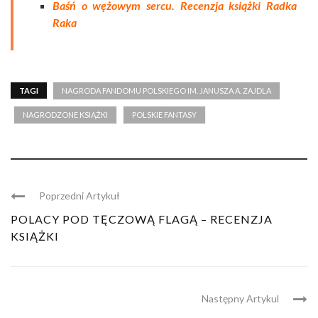
Baśń o wężowym sercu. Recenzja książki Radka
Raka
TAGI
NAGRODA FANDOMU POLSKIEGO IM. JANUSZA A. ZAJDLA
NAGRODZONE KSIĄŻKI
POLSKIE FANTASY
Poprzedni Artykuł
POLACY POD TĘCZOWĄ FLAGĄ – RECENZJA
KSIĄŻKI
Następny Artykul