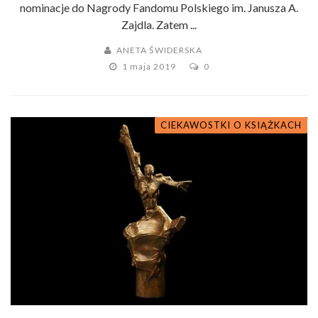
nominacje do Nagrody Fandomu Polskiego im. Janusza A.
Zajdla. Zatem ...
ANETA ŚWIDERSKA
1 maja 2019
0
CIEKAWOSTKI O KSIĄŻKACH