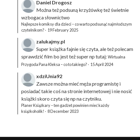
Daniel Drogosz
Można też podsuną
krzyżówkę
też świetnie
wzbogaca słownictwo
Najlepsze komiksy dla dzieci – co warto podsunąć najmłodszym
czytelnikom?
·
19 February 2025
zalukajmy.pl
Super książka fajnie się czyta, ale też polecam
sprawdzić film bo jest też super np tutaj:
Wirtualna
Przygoda Pana Kleksa – co to takiego?
·
15 April 2024
xdziUnia92
Zawsze można mieć męża programistę i
posiadać takie coś na stronie internetowej i nie nosić
książki skoro czyta się np na czytniku.
Planer Książkary – ten gadżet powinien mieć każdy
książkoholik!
·
8 December 2023