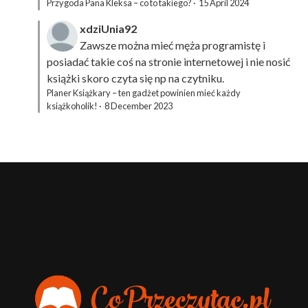
Przygoda Pana Kleksa – co to takiego?
·
15 April 2024
xdziUnia92
Zawsze można mieć męża programistę i
posiadać takie coś na stronie internetowej i nie nosić
książki skoro czyta się np na czytniku.
Planer Książkary – ten gadżet powinien mieć każdy
książkoholik!
·
8 December 2023