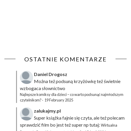
OSTATNIE KOMENTARZE
Daniel Drogosz
Można też podsuną
krzyżówkę
też świetnie
wzbogaca słownictwo
Najlepsze komiksy dla dzieci – co warto podsunąć najmłodszym
czytelnikom?
·
19 February 2025
zalukajmy.pl
Super książka fajnie się czyta, ale też polecam
sprawdzić film bo jest też super np tutaj:
Wirtualna