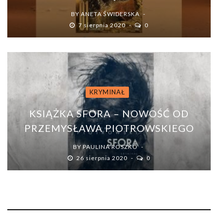
BY
ANETA ŚWIDERSKA
7 sierpnia 2020
0
KRYMINAŁ
KSIĄŻKA SFORA – NOWOŚĆ OD
PRZEMYSŁAWA PIOTROWSKIEGO
BY
PAULINA ROSZKO
26 sierpnia 2020
0