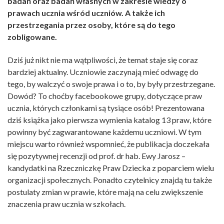
badań oraz badań własnych w zakresie wiedzy o
prawach ucznia wśród uczniów. A także ich
przestrzegania przez osoby, które są do tego
zobligowane.
Dziś już nikt nie ma wątpliwości, że temat staje się coraz
bardziej aktualny. Uczniowie zaczynają mieć odwagę do
tego, by walczyć o swoje prawa i o to, by były przestrzegane.
Dowód? To choćby facebookowe grupy, dotyczące praw
ucznia, których członkami są tysiące osób! Prezentowana
dziś książka jako pierwsza wymienia katalog 13 praw, które
powinny być zagwarantowane każdemu uczniowi. W tym
miejscu warto również wspomnieć, że publikacja doczekała
się pozytywnej recenzji od prof. dr hab. Ewy Jarosz –
kandydatki na Rzeczniczkę Praw Dziecka z poparciem wielu
organizacji społecznych. Ponadto czytelnicy znajdą tu także
postulaty zmian w prawie, które mają na celu zwiększenie
znaczenia praw ucznia w szkołach.