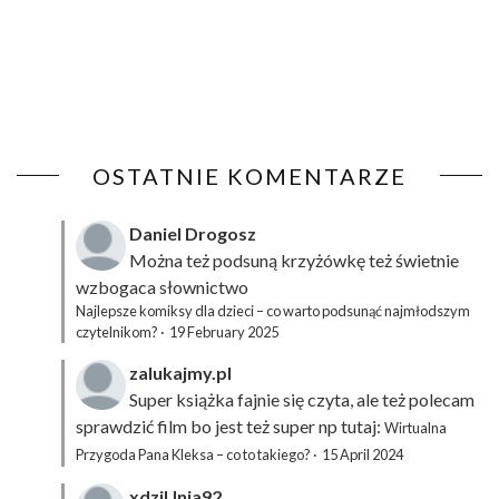
OSTATNIE KOMENTARZE
Daniel Drogosz
Można też podsuną
krzyżówkę
też świetnie
wzbogaca słownictwo
Najlepsze komiksy dla dzieci – co warto podsunąć najmłodszym
czytelnikom?
·
19 February 2025
zalukajmy.pl
Super książka fajnie się czyta, ale też polecam
sprawdzić film bo jest też super np tutaj:
Wirtualna
Przygoda Pana Kleksa – co to takiego?
·
15 April 2024
xdziUnia92