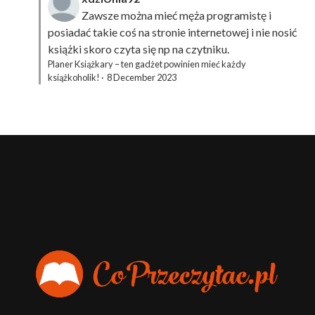
Zawsze można mieć męża programistę i
posiadać takie coś na stronie internetowej i nie nosić
książki skoro czyta się np na czytniku.
Planer Książkary – ten gadżet powinien mieć każdy
książkoholik!
·
8 December 2023