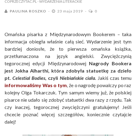
COPRZECZYTAC.PL
- WYDARZENIA LITERACKIE
PAULINA ROSZKO
23 maja 2019
0
Omańska pisarka z Międzynarodowym Bookerem – taka
informacja obiegła właśnie całą sieć. Wydarzenie jest tym
bardziej doniosłe, że to pierwsza omańska książka,
przetłumaczona na język angielski. Zwyciężczynią
tegorocznej edycji Międzynarodowej
Nagrody Bookera
jest Jokha Alharthi, która zdobyła statuetkę za dzieło
pt.
Celestial Bodies
, czyli
Niebiańskie ciała
.
Jakiś czas temu
informowaliśmy Was o tym
, że o nagrodę powalczy po raz
kolejny Olga Tokarczuk. Tym samym wiemy już, że polskiej
pisarce nie udało się zdobyć statuetki dwa razy z rzędu. Tak
czy inaczej, tegorocznej zwyciężczyni gratulujemy! Jeśli
chcecie poznać więcej szczegółów, koniecznie czytajcie
dalej!