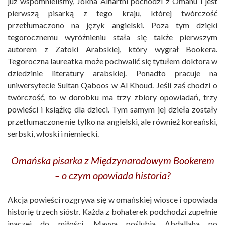
już wspomnieliśmy, Jokha Alharthi pochodzi z Omanu i jest
pierwszą pisarką z tego kraju, której twórczość
przetłumaczono na język angielski. Poza tym dzięki
tegorocznemu wyróżnieniu stała się także pierwszym
autorem z Zatoki Arabskiej, który wygrał Bookera.
Tegoroczna laureatka może pochwalić się tytułem doktora w
dziedzinie literatury arabskiej. Ponadto pracuje na
uniwersytecie Sultan Qaboos w Al Khoud. Jeśli zaś chodzi o
twórczość, to w dorobku ma trzy zbiory opowiadań, trzy
powieści i książkę dla dzieci. Tym samym jej dzieła zostały
przetłumaczone nie tylko na angielski, ale również koreański,
serbski, włoski i niemiecki.
Omańska pisarka z Międzynarodowym Bookerem
– o czym opowiada historia?
Akcja powieści rozgrywa się w omańskiej wiosce i opowiada
historię trzech sióstr. Każda z bohaterek podchodzi zupełnie
inaczej do miłości. Mayya poślubia Abdallaha po