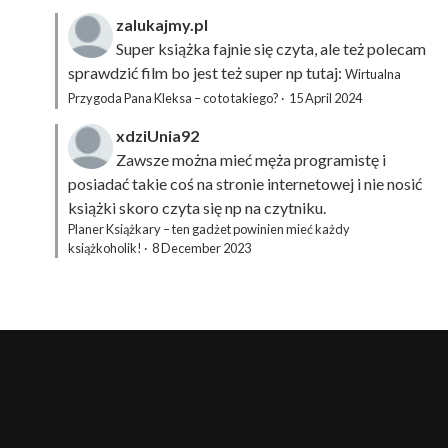
zalukajmy.pl
Super książka fajnie się czyta, ale też polecam
sprawdzić film bo jest też super np tutaj:
Wirtualna
Przygoda Pana Kleksa – co to takiego?
·
15 April 2024
xdziUnia92
Zawsze można mieć męża programistę i
posiadać takie coś na stronie internetowej i nie nosić
książki skoro czyta się np na czytniku.
Planer Książkary – ten gadżet powinien mieć każdy
książkoholik!
·
8 December 2023