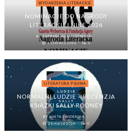
WYDARZENIA LITERACKIE
NOMINACJE DO NAGRODY
LITERACKIEJ NIKE 2026
BY
BARBARA ADAMCZEWSKA
8 czerwca 2026
0
LITERATURA PIĘKNA
NORMALNI LUDZIE – RECENZJA
KSIĄŻKI SALLY ROONEY
BY
ANETA ŚWIDERSKA
24 marca 2020
0