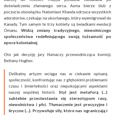
doświadczeniu złamanego serca. Asma bierze ślub z
poczucia obowiązku. Natomiast Khawla odrzuca wszystkich
adoratorów, czekając na ukochanego, który wyemigrował do
Kanady. Tym samym te trzy kobiety są świadkami ewolucji
Omanu.
Widzą zmiany tradycyjnego, niewolniczego
społeczeństwa redefiniującego swoją tożsamość po
epoce kolonialnej.
Oto jak decyzję jury tłumaczy przewodnicząca komisji,
Bettany Hughes:
Delikatny artyzm wciąga nas w ciekawie opisaną
społeczność, konfrontując nas z głębokimi problemami
czasu i śmiertelności oraz niepokojącymi aspektami
naszej wspólnej historii.
Styl jest metaforą (…)
subtelnie przeciwstawia się stereotypom rasy,
niewolnictwa i płci. Tłumaczenie jest precyzyjne i
liryczne (…). Przywołuje siły, które nas ograniczają i