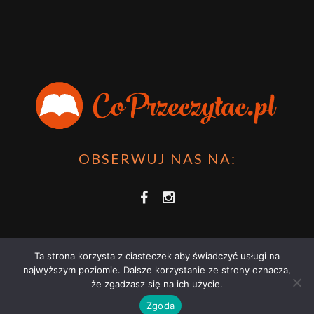
OBSERWUJ NAS NA:
Ta strona korzysta z ciasteczek aby świadczyć usługi na
najwyższym poziomie. Dalsze korzystanie ze strony oznacza,
że zgadzasz się na ich użycie.
COPRZECZYTAĆ.PL 2021 | STRONA WYKORZYSTUJE PLIKI COOKIES |
Zgoda
ZAPOZNAJ SIĘ Z
POLITYKĄ PRYWATNOŚCI