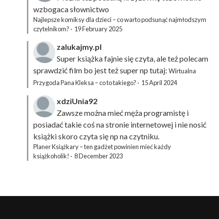
wzbogaca słownictwo
Najlepsze komiksy dla dzieci – co warto podsunąć najmłodszym
czytelnikom?
·
19 February 2025
zalukajmy.pl
Super książka fajnie się czyta, ale też polecam
sprawdzić film bo jest też super np tutaj:
Wirtualna
Przygoda Pana Kleksa – co to takiego?
·
15 April 2024
xdziUnia92
Zawsze można mieć męża programistę i
posiadać takie coś na stronie internetowej i nie nosić
książki skoro czyta się np na czytniku.
Planer Książkary – ten gadżet powinien mieć każdy
książkoholik!
·
8 December 2023