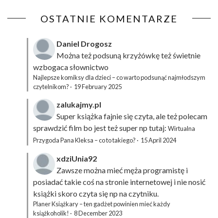
OSTATNIE KOMENTARZE
Daniel Drogosz
Można też podsuną
krzyżówkę
też świetnie
wzbogaca słownictwo
Najlepsze komiksy dla dzieci – co warto podsunąć najmłodszym
czytelnikom?
·
19 February 2025
zalukajmy.pl
Super książka fajnie się czyta, ale też polecam
sprawdzić film bo jest też super np tutaj:
Wirtualna
Przygoda Pana Kleksa – co to takiego?
·
15 April 2024
xdziUnia92
Zawsze można mieć męża programistę i
posiadać takie coś na stronie internetowej i nie nosić
książki skoro czyta się np na czytniku.
Planer Książkary – ten gadżet powinien mieć każdy
książkoholik!
·
8 December 2023