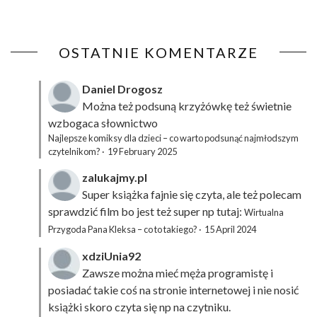
OSTATNIE KOMENTARZE
Daniel Drogosz
Można też podsuną
krzyżówkę
też świetnie
wzbogaca słownictwo
Najlepsze komiksy dla dzieci – co warto podsunąć najmłodszym
czytelnikom?
·
19 February 2025
zalukajmy.pl
Super książka fajnie się czyta, ale też polecam
sprawdzić film bo jest też super np tutaj:
Wirtualna
Przygoda Pana Kleksa – co to takiego?
·
15 April 2024
xdziUnia92
Zawsze można mieć męża programistę i
posiadać takie coś na stronie internetowej i nie nosić
książki skoro czyta się np na czytniku.