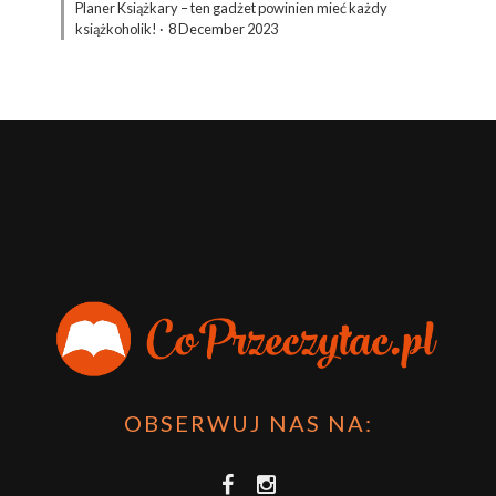
Planer Książkary – ten gadżet powinien mieć każdy
książkoholik!
·
8 December 2023
OBSERWUJ NAS NA: