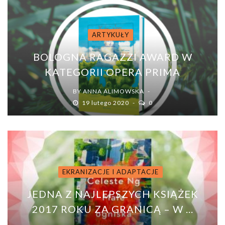
ARTYKUŁY
BOLOGNA RAGAZZI AWARD W
KATEGORII OPERA PRIMA
BY
ANNA ALIMOWSKA
19 lutego 2020
0
EKRANIZACJE I ADAPTACJE
JEDNA Z NAJLEPSZYCH KSIĄŻEK
2017 ROKU ZA GRANICĄ – W ...