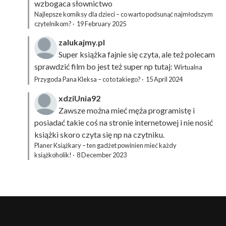
wzbogaca słownictwo
Najlepsze komiksy dla dzieci – co warto podsunąć najmłodszym
czytelnikom?
·
19 February 2025
zalukajmy.pl
Super książka fajnie się czyta, ale też polecam
sprawdzić film bo jest też super np tutaj:
Wirtualna
Przygoda Pana Kleksa – co to takiego?
·
15 April 2024
xdziUnia92
Zawsze można mieć męża programistę i
posiadać takie coś na stronie internetowej i nie nosić
książki skoro czyta się np na czytniku.
Planer Książkary – ten gadżet powinien mieć każdy
książkoholik!
·
8 December 2023