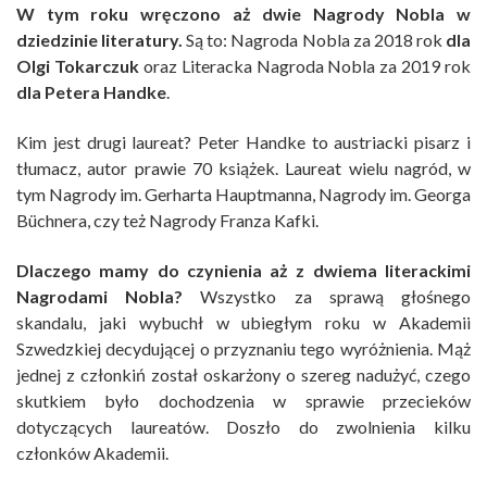
W tym roku wręczono aż dwie Nagrody Nobla w
dziedzinie literatury.
Są to: Nagroda Nobla za 2018 rok
dla
Olgi Tokarczuk
oraz Literacka Nagroda Nobla za 2019 rok
dla Petera Handke
.
Kim jest drugi laureat? Peter Handke to austriacki pisarz i
tłumacz, autor prawie 70 książek. Laureat wielu nagród, w
tym Nagrody im. Gerharta Hauptmanna, Nagrody im. Georga
Büchnera, czy też Nagrody Franza Kafki.
Dlaczego mamy do czynienia aż z dwiema literackimi
Nagrodami Nobla?
Wszystko za sprawą głośnego
skandalu, jaki wybuchł w ubiegłym roku w Akademii
Szwedzkiej decydującej o przyznaniu tego wyróżnienia. Mąż
jednej z członkiń został oskarżony o szereg nadużyć, czego
skutkiem było dochodzenia w sprawie przecieków
dotyczących laureatów. Doszło do zwolnienia kilku
członków Akademii.