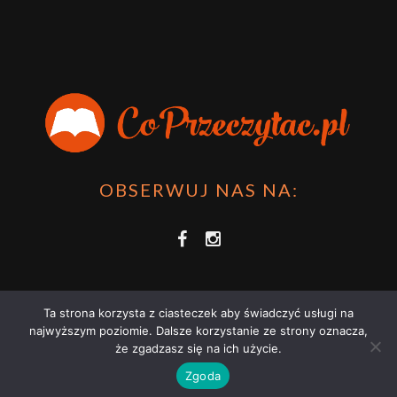
OBSERWUJ NAS NA:
Ta strona korzysta z ciasteczek aby świadczyć usługi na
najwyższym poziomie. Dalsze korzystanie ze strony oznacza,
że zgadzasz się na ich użycie.
COPRZECZYTAĆ.PL 2021 | STRONA WYKORZYSTUJE PLIKI COOKIES |
Zgoda
ZAPOZNAJ SIĘ Z
POLITYKĄ PRYWATNOŚCI