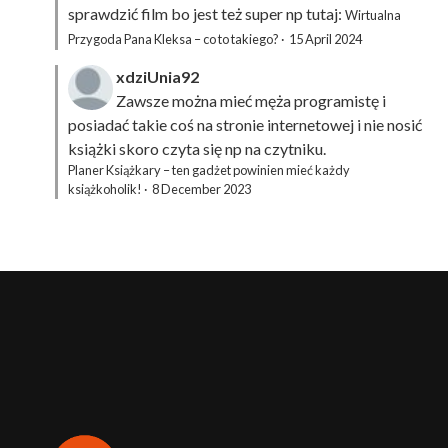
sprawdzić film bo jest też super np tutaj:
Wirtualna
Przygoda Pana Kleksa – co to takiego?
·
15 April 2024
xdziUnia92
Zawsze można mieć męża programistę i
posiadać takie coś na stronie internetowej i nie nosić
książki skoro czyta się np na czytniku.
Planer Książkary – ten gadżet powinien mieć każdy
książkoholik!
·
8 December 2023