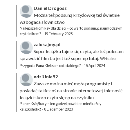
Daniel Drogosz
Można też podsuną
krzyżówkę
też świetnie
wzbogaca słownictwo
Najlepsze komiksy dla dzieci – co warto podsunąć najmłodszym
czytelnikom?
·
19 February 2025
zalukajmy.pl
Super książka fajnie się czyta, ale też polecam
sprawdzić film bo jest też super np tutaj:
Wirtualna
Przygoda Pana Kleksa – co to takiego?
·
15 April 2024
xdziUnia92
Zawsze można mieć męża programistę i
posiadać takie coś na stronie internetowej i nie nosić
książki skoro czyta się np na czytniku.
Planer Książkary – ten gadżet powinien mieć każdy
książkoholik!
·
8 December 2023