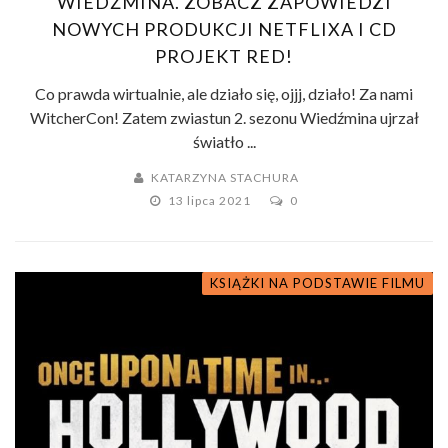
WIEDŹMINA. ZOBACZ ZAPOWIEDZI
NOWYCH PRODUKCJI NETFLIXA I CD
PROJEKT RED!
Co prawda wirtualnie, ale działo się, ojjj, działo! Za nami
WitcherCon! Zatem zwiastun 2. sezonu Wiedźmina ujrzał
światło ...
KATARZYNA STACHURA
13 lipca 2021
0
KSIĄŻKI NA PODSTAWIE FILMU