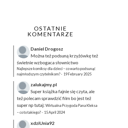
OSTATNIE
KOMENTARZE
Daniel Drogosz
Można też podsuną
krzyżówkę
też
świetnie wzbogaca słownictwo
Najlepsze komiksy dla dzieci – co warto podsunąć
najmłodszym czytelnikom?
·
19 February 2025
zalukajmy.pl
Super książka fajnie się czyta, ale
też polecam sprawdzić film bo jest też
super np tutaj:
Wirtualna Przygoda Pana Kleksa
– co to takiego?
·
15 April 2024
xdziUnia92