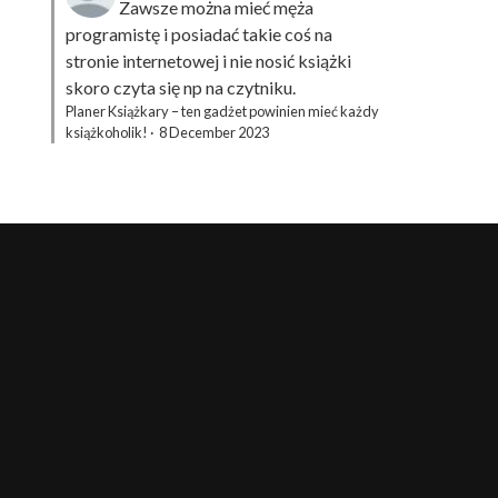
Zawsze można mieć męża
programistę i posiadać takie coś na
stronie internetowej i nie nosić książki
skoro czyta się np na czytniku.
Planer Książkary – ten gadżet powinien mieć każdy
książkoholik!
·
8 December 2023