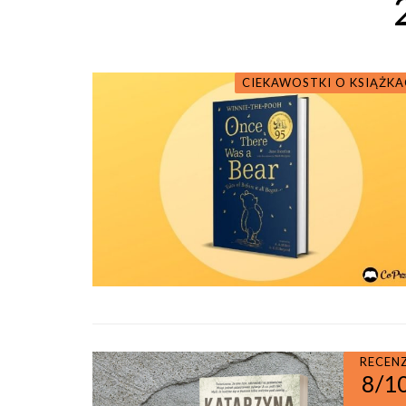
CIEKAWOSTKI O KSIĄŻK
RECEN
8/1