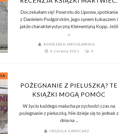
RECENZJA KSIĄŻKI MARTWIEC.
Doczekałam się! Powrotu do Lipowa, spotkania
z Danielem Podgórskim, jego synem Łukaszem i
jakże charakterystyczną Klementyną Kopp. Jeśli
...
AGNIESZKA JAROSŁAWSKA
6 sierpnia 2021
0
NIA
POŻEGNANIE Z PIELUSZKĄ? TE
KSIĄŻKI MOGĄ POMÓC
W życiu każdego malucha przychodzi czas na
pożegnanie z pieluszką. Nie dzieje się to jednak z
dnia na ...
URSZULA GARNCARZ