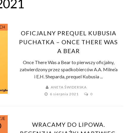
2021
ACH
OFICJALNY PREQUEL KUBUSIA
PUCHATKA – ONCE THERE WAS
A BEAR
Once There Was a Bear to pierwszy oficjalny,
zatwierdzony przez spadkobierców A.A. Milne’a
i E.H. Sheparda, prequel Kubusia ...
ANETA ŚWIDERSKA
6 sierpnia 2021
0
ZJE
WRACAMY DO LIPOWA.
0