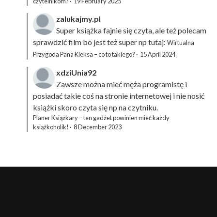
czytelnikom?
·
19 February 2025
zalukajmy.pl
Super książka fajnie się czyta, ale też polecam
sprawdzić film bo jest też super np tutaj:
Wirtualna
Przygoda Pana Kleksa – co to takiego?
·
15 April 2024
xdziUnia92
Zawsze można mieć męża programistę i
posiadać takie coś na stronie internetowej i nie nosić
książki skoro czyta się np na czytniku.
Planer Książkary – ten gadżet powinien mieć każdy
książkoholik!
·
8 December 2023