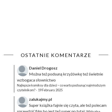
OSTATNIE KOMENTARZE
Daniel Drogosz
Można też podsuną
krzyżówkę
też świetnie
wzbogaca słownictwo
Najlepsze komiksy dla dzieci – co warto podsunąć najmłodszym
czytelnikom?
·
19 February 2025
zalukajmy.pl
Super książka fajnie się czyta, ale też polecam
sprawdzić film bo jest też super np tutaj:
Wirtualna