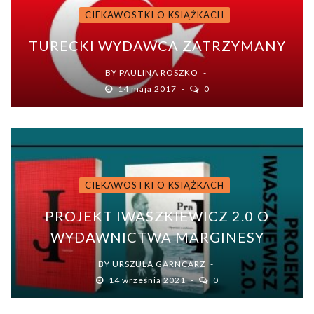
CIEKAWOSTKI O KSIĄŻKACH
TURECKI WYDAWCA ZATRZYMANY
BY
PAULINA ROSZKO
14 maja 2017
0
CIEKAWOSTKI O KSIĄŻKACH
PROJEKT IWASZKIEWICZ 2.0 O
WYDAWNICTWA MARGINESY
BY
URSZULA GARNCARZ
14 września 2021
0