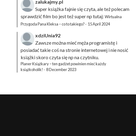
zalukajmy.pl
Super książka fajnie się czyta, ale też polecam
sprawdzić film bo jest też super np tutaj:
Wirtualna
Przygoda Pana Kleksa – co to takiego?
·
15 April 2024
xdziUnia92
Zawsze można mieć męża programistę i
posiadać takie coś na stronie internetowej i nie nosić
książki skoro czyta się np na czytniku.
Planer Książkary – ten gadżet powinien mieć każdy
książkoholik!
·
8 December 2023