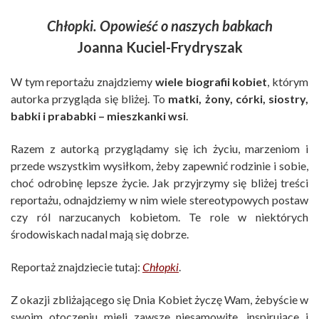
Chłopki. Opowieść o naszych babkach
Joanna Kuciel-Frydryszak
W tym reportażu znajdziemy
wiele biografii kobiet
, którym
autorka przygląda się bliżej. To
matki, żony, córki, siostry,
babki i prababki – mieszkanki wsi
.
Razem z autorką przyglądamy się ich życiu, marzeniom i
przede wszystkim wysiłkom, żeby zapewnić rodzinie i sobie,
choć odrobinę lepsze życie. Jak przyjrzymy się bliżej treści
reportażu, odnajdziemy w nim wiele stereotypowych postaw
czy ról narzucanych kobietom. Te role w niektórych
środowiskach nadal mają się dobrze.
Reportaż znajdziecie tutaj:
Chłopki
.
Z okazji zbliżającego się Dnia Kobiet życzę Wam, żebyście w
swoim otoczeniu mieli zawsze niesamowite, inspirujące i