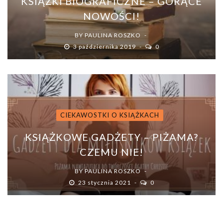
KSIĄŻKI BIOGRAFICZNE – GORĄCE
NOWOŚCI!
BY
PAULINA ROSZKO
3 października 2019
0
CIEKAWOSTKI O KSIĄŻKACH
KSIĄŻKOWE GADŻETY – PIŻAMA?
CZEMU NIE!
BY
PAULINA ROSZKO
23 stycznia 2021
0