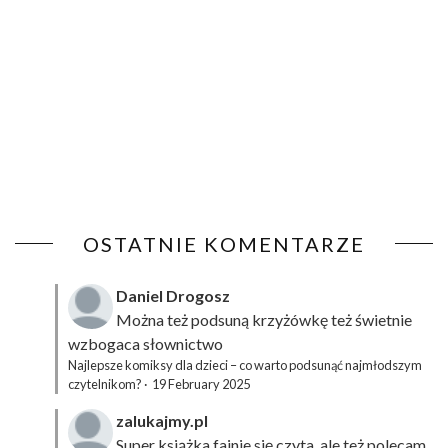
OSTATNIE KOMENTARZE
Daniel Drogosz
Można też podsuną
krzyżówkę
też świetnie
wzbogaca słownictwo
Najlepsze komiksy dla dzieci – co warto podsunąć najmłodszym
czytelnikom?
·
19 February 2025
zalukajmy.pl
Super książka fajnie się czyta, ale też polecam