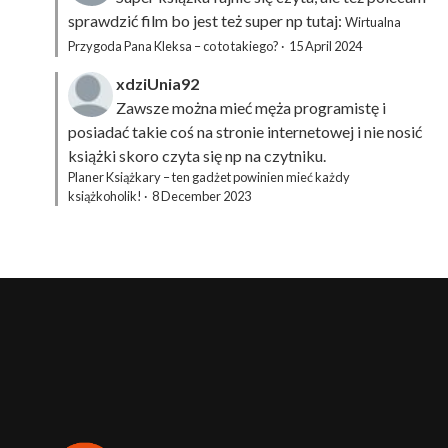
sprawdzić film bo jest też super np tutaj:
Wirtualna
Przygoda Pana Kleksa – co to takiego?
·
15 April 2024
xdziUnia92
Zawsze można mieć męża programistę i
posiadać takie coś na stronie internetowej i nie nosić
książki skoro czyta się np na czytniku.
Planer Książkary – ten gadżet powinien mieć każdy
książkoholik!
·
8 December 2023