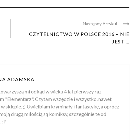
Następny Artykul
Ć
CZYTELNICTWO W POLSCE 2016 – NIE
JEST ...
NA ADAMSKA
towarzyszą mi odkąd w wieku 4 lat pierwszy raz
m "Elementarz". Czytam wszędzie i wszystko, nawet
 w sklepie. ;) Uwielbiam kryminały i fantastykę, a oprócz
moją drugą miłością są komiksy, szczególnie te od
 :P