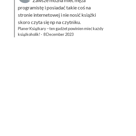
Zawsze można mieć męża
programistę i posiadać takie coś na
stronie internetowej i nie nosić książki
skoro czyta się np na czytniku.
Planer Książkary – ten gadżet powinien mieć każdy
książkoholik!
·
8 December 2023