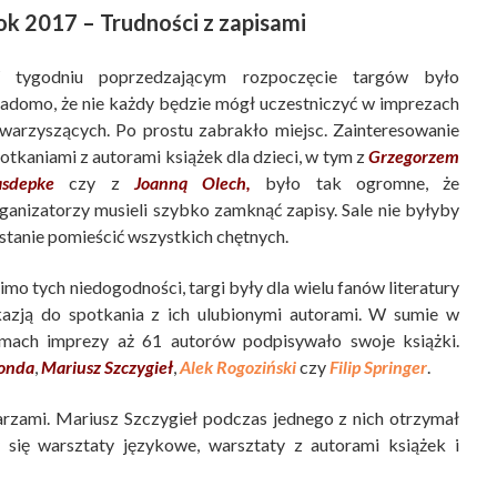
tok 2017 – Trudności z zapisami
 tygodniu poprzedzającym rozpoczęcie targów było
adomo, że nie każdy będzie mógł uczestniczyć w imprezach
warzyszących. Po prostu zabrakło miejsc. Zainteresowanie
otkaniami z autorami książek dla dzieci, w tym z
Grzegorzem
asdepke
czy z
Joanną Olech,
było tak ogromne, że
ganizatorzy musieli szybko zamknąć zapisy. Sale nie byłyby
stanie pomieścić wszystkich chętnych.
mo tych niedogodności, targi były dla wielu fanów literatury
azją do spotkania z ich ulubionymi autorami. W sumie w
mach imprezy aż 61 autorów podpisywało swoje książki.
onda
,
Mariusz Szczygieł
,
Alek Rogoziński
czy
Filip Springer
.
arzami. Mariusz Szczygieł podczas jednego z nich otrzymał
ię warsztaty językowe, warsztaty z autorami książek i