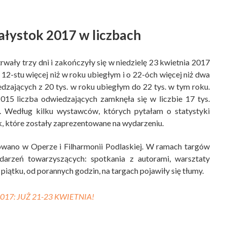
iałystok 2017 w liczbach
wały trzy dni i zakończyły się w niedzielę 23 kwietnia 2017
 12-stu więcej niż w roku ubiegłym i o 22-óch więcej niż dwa
dzających z 20 tys. w roku ubiegłym do 22 tys. w tym roku.
015 liczba odwiedzających zamknęła się w liczbie 17 tys.
a. Według kilku wystawców, których pytałam o statystyki
k, które zostały zaprezentowane na wydarzeniu.
owano w Operze i Filharmonii Podlaskiej. W ramach targów
arzeń towarzyszących: spotkania z autorami, warsztaty
 piątku, od porannych godzin, na targach pojawiły się tłumy.
017: JUŻ 21-23 KWIETNIA!