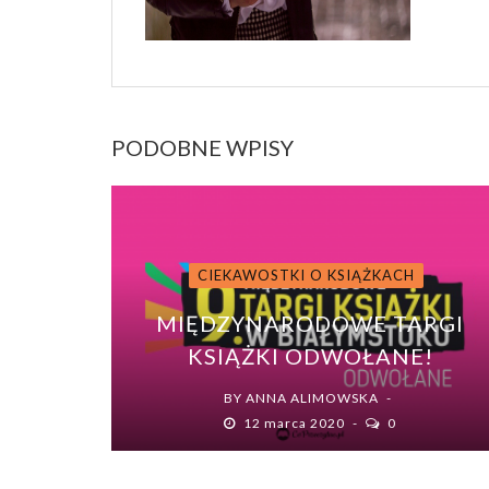
PODOBNE WPISY
CIEKAWOSTKI O KSIĄŻKACH
MIĘDZYNARODOWE TARGI
KSIĄŻKI ODWOŁANE!
BY
ANNA ALIMOWSKA
12 marca 2020
0