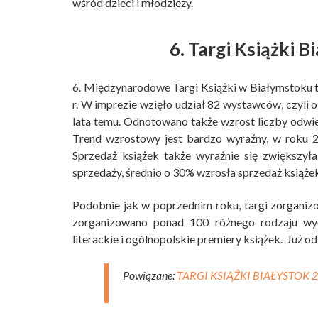
wśród dzieci i młodzieży.
6. Targi Książki B
6. Międzynarodowe Targi Książki w Białymstoku tr
r. W imprezie wzięło udział 82 wystawców, czyli o
lata temu. Odnotowano także wzrost liczby odwie
Trend wzrostowy jest bardzo wyraźny, w roku 2
Sprzedaż książek także wyraźnie się zwiększył
sprzedaży, średnio o 30% wzrosła sprzedaż książe
Podobnie jak w poprzednim roku, targi zorganiz
zorganizowano ponad 100 różnego rodzaju wyd
literackie i ogólnopolskie premiery książek. Już od
Powiązane:
TARGI KSIĄŻKI BIAŁYSTOK 2