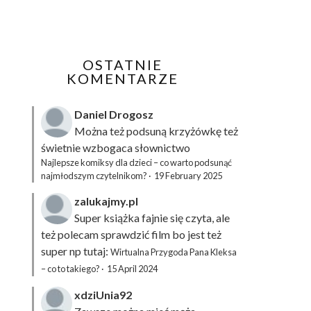
OSTATNIE
KOMENTARZE
Daniel Drogosz
Można też podsuną
krzyżówkę
też
świetnie wzbogaca słownictwo
Najlepsze komiksy dla dzieci – co warto podsunąć
najmłodszym czytelnikom?
·
19 February 2025
zalukajmy.pl
Super książka fajnie się czyta, ale
też polecam sprawdzić film bo jest też
super np tutaj:
Wirtualna Przygoda Pana Kleksa
– co to takiego?
·
15 April 2024
xdziUnia92