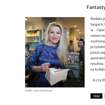
Fantast
Redakcj
targach.
w Operz
nowoczes
oszklony
przytul
poszcze
autorami
tytułów,
na kolej
A czy W
źródło: www.poranny.pl
TAGI