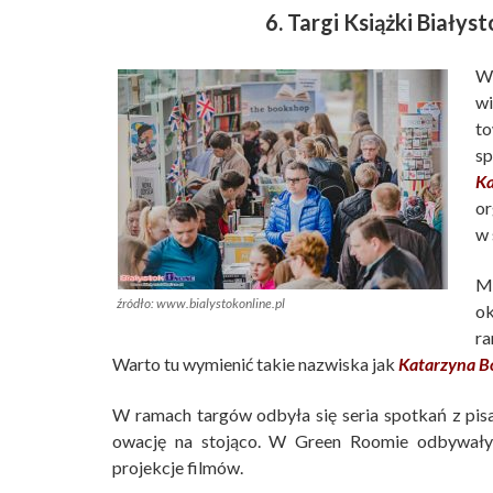
6. Targi Książki Białys
W
wi
to
sp
K
or
w 
Mi
źródło: www.bialystokonline.pl
ok
ra
Warto tu wymienić takie nazwiska jak
Katarzyna B
W ramach targów odbyła się seria spotkań z pis
owację na stojąco. W Green Roomie odbywały s
projekcje filmów.