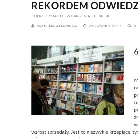
REKORDEM ODWIEDZ
COPRZECZYTAC.PL
- WYDARZENIA LITERACKIE
PAULINA ADAMSKA
25 kwietnia 2017
0
6
M
r
p
t
p
z
w
wzrost sprzedaży. Jest to niezwykle krzepiące, t