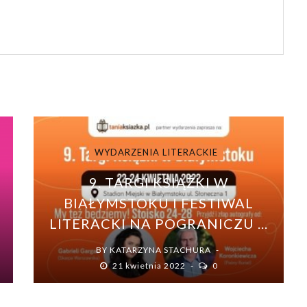
WYDARZENIA LITERACKIE
9. TARGI KSIĄŻKI W
BIAŁYMSTOKU I FESTIWAL
LITERACKI NA POGRANICZU ...
BY
KATARZYNA STACHURA
21 kwietnia 2022
0