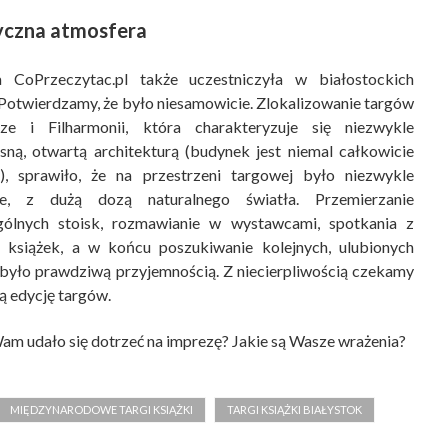
yczna atmosfera
a CoPrzeczytac.pl także uczestniczyła w białostockich
 Potwierdzamy, że było niesamowicie. Zlokalizowanie targów
e i Filharmonii, która charakteryzuje się niezwykle
ną, otwartą architekturą (budynek jest niemal całkowicie
), sprawiło, że na przestrzeni targowej było niezwykle
nie, z dużą dozą naturalnego światła. Przemierzanie
gólnych stoisk, rozmawianie w wystawcami, spotkania z
 książek, a w końcu poszukiwanie kolejnych, ulubionych
 było prawdziwą przyjemnością. Z niecierpliwością czekamy
ną edycję targów.
am udało się dotrzeć na imprezę? Jakie są Wasze wrażenia?
MIĘDZYNARODOWE TARGI KSIĄŻKI
TARGI KSIĄŻKI BIAŁYSTOK