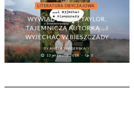
LITERATURA OBYCZAJOWA
WYWIAD Z SARĄ TAYLOR,
TAJEMNICZĄ AUTORKĄ …I
WYJECHAĆ W BIESZCZADY
BY
ANETA ŚWIDERSKA
13 września 2018
0