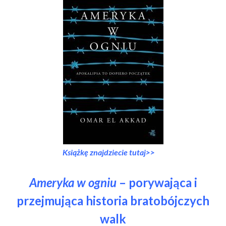
Książkę znajdziecie tutaj>>
Ameryka w ogniu
– porywająca i
przejmująca historia bratobójczych
walk