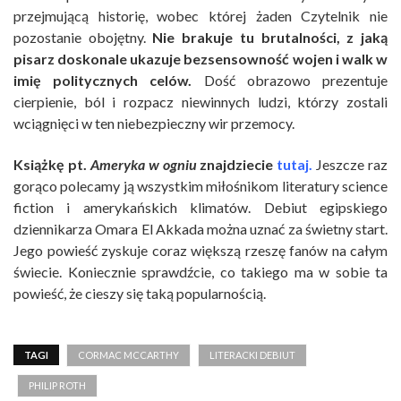
przejmującą historię, wobec której żaden Czytelnik nie
pozostanie obojętny.
Nie brakuje tu brutalności, z jaką
pisarz doskonale ukazuje bezsensowność wojen i walk w
imię politycznych celów.
Dość obrazowo prezentuje
cierpienie, ból i rozpacz niewinnych ludzi, którzy zostali
wciągnięci w ten niebezpieczny wir przemocy.
Książkę pt.
Ameryka w ogniu
znajdziecie
tutaj.
Jeszcze raz
gorąco polecamy ją wszystkim miłośnikom literatury science
fiction i amerykańskich klimatów. Debiut egipskiego
dziennikarza Omara El Akkada można uznać za świetny start.
Jego powieść zyskuje coraz większą rzeszę fanów na całym
świecie. Koniecznie sprawdźcie, co takiego ma w sobie ta
powieść, że cieszy się taką popularnością.
TAGI
CORMAC MCCARTHY
LITERACKI DEBIUT
PHILIP ROTH