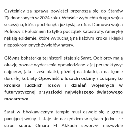
Czytelnicy za sprawą powieści przenoszą się do Stanów
Zjednoczonych w 2074 roku. Właśnie wybuchła druga wojna
secesyjna, która pochłonęła już tysiące ofiar. Domowa wojna
Północy z Południem to tylko początek katastrofy. Amerykę
nękają epidemie, które wybuchają na każdym kroku i klęski
nieposkromionych żywiołów natury.
Główną bohaterką tej historii staje się Sarat. Odbiorcy mają
okazję poznać wydarzenia opowiedziane z jej perspektywy:
najpierw, jako sześciolatki, później nastolatki, a następnie
dorosłej kobiety.
Opowieść o losach rodziny z Luizjany to
kronika ludzkich losów i działań wojennych w
futurystycznej przyszłości największego światowego
mocarstwa.
Sarat w błyskawicznym tempie musi oswoić się z grozą
panującej wojny. I staje się narzędziem w rękach jednej ze
stron sporu. Omara El Akkada stworzył niezwykle