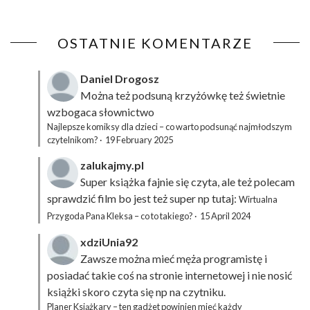
OSTATNIE KOMENTARZE
Daniel Drogosz
Można też podsuną
krzyżówkę
też świetnie
wzbogaca słownictwo
Najlepsze komiksy dla dzieci – co warto podsunąć najmłodszym
czytelnikom?
·
19 February 2025
zalukajmy.pl
Super książka fajnie się czyta, ale też polecam
sprawdzić film bo jest też super np tutaj:
Wirtualna
Przygoda Pana Kleksa – co to takiego?
·
15 April 2024
xdziUnia92
Zawsze można mieć męża programistę i
posiadać takie coś na stronie internetowej i nie nosić
książki skoro czyta się np na czytniku.
Planer Książkary – ten gadżet powinien mieć każdy