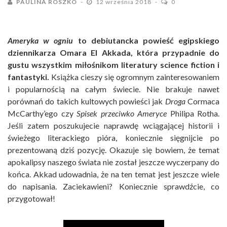
PAULINA ROSZKO
12 września 2018
0
Ameryka w ogniu
to debiutancka powieść egipskiego
dziennikarza Omara El Akkada, która przypadnie do
gustu wszystkim miłośnikom literatury science fiction i
fantastyki.
Książka cieszy się ogromnym zainteresowaniem
i popularnością na całym świecie. Nie brakuje nawet
porównań do takich kultowych powieści jak
Droga
Cormaca
McCarthy’ego czy
Spisek przeciwko Ameryce
Philipa Rotha.
Jeśli zatem poszukujecie naprawdę wciągającej historii i
świeżego literackiego pióra, koniecznie sięgnijcie po
prezentowaną dziś pozycję. Okazuje się bowiem, że temat
apokalipsy naszego świata nie został jeszcze wyczerpany do
końca. Akkad udowadnia, że na ten temat jest jeszcze wiele
do napisania. Zaciekawieni? Koniecznie sprawdźcie, co
przygotował!