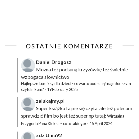
OSTATNIE KOMENTARZE
Daniel Drogosz
Można też podsuną
krzyżówkę
też świetnie
wzbogaca słownictwo
Najlepsze komiksy dla dzieci – co warto podsunąć najmłodszym
czytelnikom?
·
19 February 2025
zalukajmy.pl
Super książka fajnie się czyta, ale też polecam
sprawdzić film bo jest też super np tutaj:
Wirtualna
Przygoda Pana Kleksa – co to takiego?
·
15 April 2024
xdziUnia92