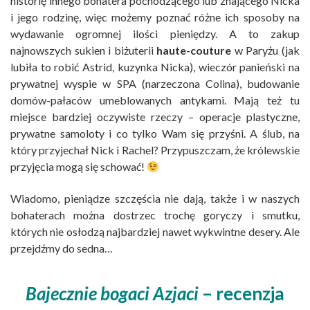
historię innego bohatera pochodzącego lub znającego Nicka
i jego rodzinę, więc możemy poznać różne ich sposoby na
wydawanie ogromnej ilości pieniędzy. A to zakup
najnowszych sukien i biżuterii
haute-couture
w Paryżu (jak
lubiła to robić Astrid, kuzynka Nicka), wieczór panieński na
prywatnej wyspie w SPA (narzeczona Colina), budowanie
domów-pałaców umeblowanych antykami. Mają też tu
miejsce bardziej oczywiste rzeczy – operacje plastyczne,
prywatne samoloty i co tylko Wam się przyśni. A ślub, na
który przyjechał Nick i Rachel? Przypuszczam, że królewskie
przyjęcia mogą się schować!
Wiadomo, pieniądze szczęścia nie dają, także i w naszych
bohaterach można dostrzec trochę goryczy i smutku,
których nie osłodzą najbardziej nawet wykwintne desery. Ale
przejdźmy do sedna…
Bajecznie bogaci Azjaci
– recenzja