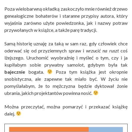
Poza wielobarwną okładką zaskoczyło mnie również drzewo
genealogiczne bohaterów i staranne przypisy autora, który
wyjaśnia zarówno użyte powiedzonka, jak i nazwy potraw
przywołanych w książce, a także parę tradycji.
Samą historię uznaję za taką w sam raz, gdy człowiek chce
oderwać się od przyziemnych spraw i
wrzucić na ruszt
coś
lżejszego. Uruchomić wyobraźnię i myśleć o tym, czy i ja
kupiłabym sobie prywatny samolot, gdybym była tak
bajecznie
bogata.
Poza tym książka jest okropnie
snobistyczna, ale zapewne tak miało być. W życiu nie
pomyślałabym, że to mężczyzna będzie dyktował żonie
ubrania, jakich projektantów powinna nosić.
Można przeczytać, można pomarzyć i przekazać książkę
dalej.