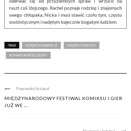
oderwać się od przyziemnych spraw i wrzucić na
ruszt coś lżejszego. Rachel poznaje rodzinę i znajomych
swego chłopaka, Nicka i musi stawić czoło tym, często
snobistycznym i nadętym bajecznie bogatym ludziom.
TAGI
KSIĄŻKI NA WAKACJE
KSIĄŻKI O MIŁOŚCI
ROMANS WSPÓŁCZESNY
Poprzedni Artykuł
MIĘDZYNARODOWY FESTIWAL KOMIKSU I GIER
JUŻ WE ...
Następny Artykul