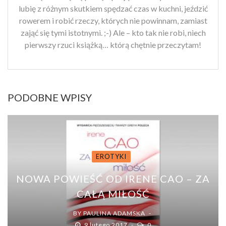
lubię z różnym skutkiem spędzać czas w kuchni, jeździć
rowerem i robić rzeczy, których nie powinnam, zamiast
zająć się tymi istotnymi. ;-) Ale – kto tak nie robi, niech
pierwszy rzuci książką… którą chętnie przeczytam!
PODOBNE WPISY
EROTYKI
NOWA POWIEŚĆ OD IRENE CAO – ZA
CAŁĄ MIŁOŚĆ
BY
PAULINA ADAMSKA
9 lutego 2017
0