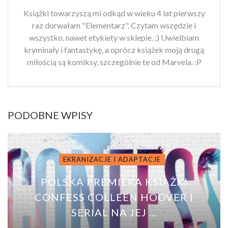
Książki towarzyszą mi odkąd w wieku 4 lat pierwszy
raz dorwałam "Elementarz". Czytam wszędzie i
wszystko, nawet etykiety w sklepie. ;) Uwielbiam
kryminały i fantastykę, a oprócz książek moją drugą
miłością są komiksy, szczególnie te od Marvela. :P
PODOBNE WPISY
EKRANIZACJE I ADAPTACJE
POLSKA PREMIERA KSIĄŻKI
CONFESS COLLEEN HOOVER I
SERIAL NA JEJ ...