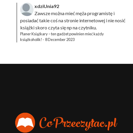
xdziUnia92
Zawsze można mieć męża programistę i
posiadać takie coś na stronie internetowej i nie nosić
książki skoro czyta się np na czytniku.
Planer Książkary – ten gadżet powinien mieć każdy
książkoholik!
·
8 December 2023