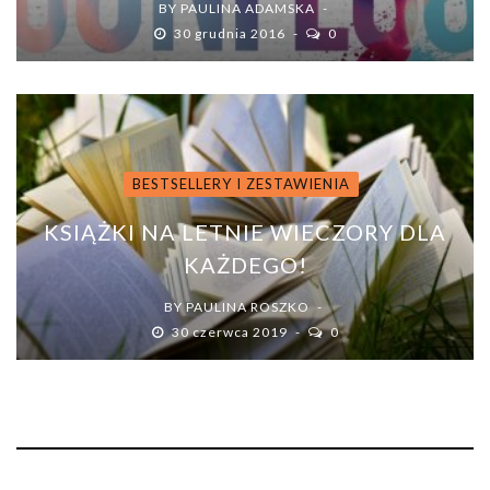
BY
PAULINA ADAMSKA
30 grudnia 2016
0
BESTSELLERY I ZESTAWIENIA
KSIĄŻKI NA LETNIE WIECZORY DLA
KAŻDEGO!
BY
PAULINA ROSZKO
30 czerwca 2019
0