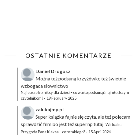
OSTATNIE KOMENTARZE
Daniel Drogosz
Można też podsuną
krzyżówkę
też świetnie
wzbogaca słownictwo
Najlepsze komiksy dla dzieci – co warto podsunąć najmłodszym
czytelnikom?
·
19 February 2025
zalukajmy.pl
Super książka fajnie się czyta, ale też polecam
sprawdzić film bo jest też super np tutaj:
Wirtualna
Przygoda Pana Kleksa – co to takiego?
·
15 April 2024