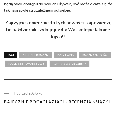
będą mieli dostępu do swoich używek, być może okaże się, że
tak naprawdę są uzależnieni od siebie.
Zajrzyjcie koniecznie do tych nowości i zapowiedzi,
bo październik szykuje już dla Was kolejne łakome
kąski!!
TAGI
K. N. HANER KSIĄŻKI
KATY EVANS
KSIĄŻKI O MIŁOŚCI
NAJLEPSZE ROMANSE 2018
ROMANS WSPÓŁCZESNY
Poprzedni Artykuł
BAJECZNIE BOGACI AZJACI – RECENZJA KSIĄŻKI