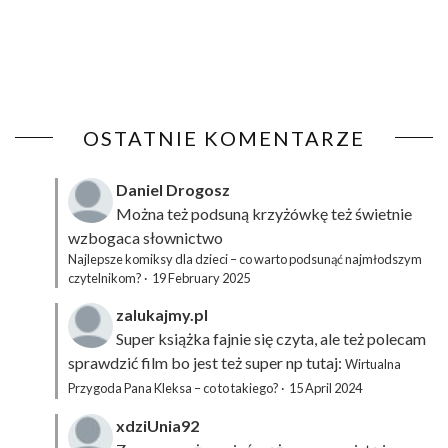
OSTATNIE KOMENTARZE
Daniel Drogosz
Można też podsuną
krzyżówkę
też świetnie
wzbogaca słownictwo
Najlepsze komiksy dla dzieci – co warto podsunąć najmłodszym
czytelnikom?
·
19 February 2025
zalukajmy.pl
Super książka fajnie się czyta, ale też polecam
sprawdzić film bo jest też super np tutaj:
Wirtualna
Przygoda Pana Kleksa – co to takiego?
·
15 April 2024
xdziUnia92