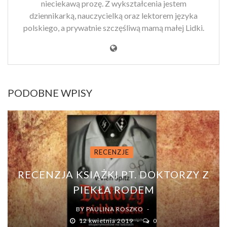
nieciekawą prozę. Z wykształcenia jestem
dziennikarką, nauczycielką oraz lektorem języka
polskiego, a prywatnie szczęśliwą mamą małej Lidki.
PODOBNE WPISY
RECENZJE
RECENZJA KSIĄŻKI PT. DOKTORZY Z
PIEKŁA RODEM
BY
PAULINA ROSZKO
12 kwietnia 2019
0