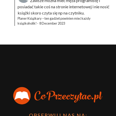
Zawsze można mieć męża programistę i
posiadać takie coś na stronie internetowej i nie nosić
książki skoro czyta się np na czytniku.
Planer Książkary – ten gadżet powinien mieć każdy
książkoholik!
·
8 December 2023
OBSERWUJ NAS NA: