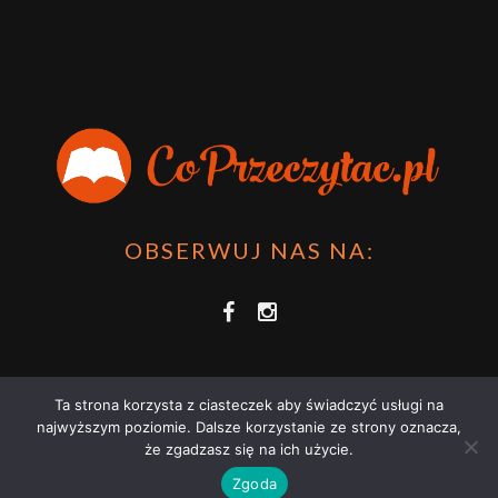
OBSERWUJ NAS NA:
Ta strona korzysta z ciasteczek aby świadczyć usługi na
najwyższym poziomie. Dalsze korzystanie ze strony oznacza,
że zgadzasz się na ich użycie.
COPRZECZYTAĆ.PL 2021 | STRONA WYKORZYSTUJE PLIKI COOKIES |
Zgoda
ZAPOZNAJ SIĘ Z
POLITYKĄ PRYWATNOŚCI