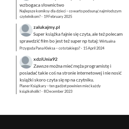
wzbogaca słownictwo
Najlepsze komiksy dla dzieci – co warto podsunąć najmłodszym
czytelnikom?
·
19 February 2025
zalukajmy.pl
Super książka fajnie się czyta, ale też polecam
sprawdzić film bo jest też super np tutaj:
Wirtualna
Przygoda Pana Kleksa – co to takiego?
·
15 April 2024
xdziUnia92
Zawsze można mieć męża programistę i
posiadać takie coś na stronie internetowej i nie nosić
książki skoro czyta się np na czytniku.
Planer Książkary – ten gadżet powinien mieć każdy
książkoholik!
·
8 December 2023