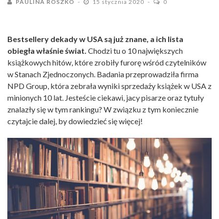
PAULINA ROSZKO
15 stycznia 2020
0
Bestsellery dekady w USA są już znane, a ich lista
obiegła właśnie świat.
Chodzi tu o 10 największych
książkowych hitów, które zrobiły furorę wśród czytelników
w Stanach Zjednoczonych. Badania przeprowadziła firma
NPD Group, która zebrała wyniki sprzedaży książek w USA z
minionych 10 lat. Jesteście ciekawi, jacy pisarze oraz tytuły
znalazły się w tym rankingu? W związku z tym koniecznie
czytajcie dalej, by dowiedzieć się więcej!