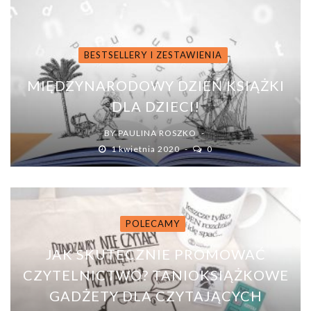
BESTSELLERY I ZESTAWIENIA
MIĘDZYNARODOWY DZIEŃ KSIĄŻKI
DLA DZIECI!
BY
PAULINA ROSZKO
1 kwietnia 2020
0
POLECAMY
JAK SKUTECZNIE PROMOWAĆ
CZYTELNICTWO? TANIOKSIĄŻKOWE
GADŻETY DLA CZYTAJĄCYCH