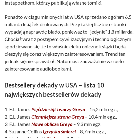
instapoetkom, którzy publikują własne tomiki.
Ponadto w ciągu minionych lat w USA sprzedano ogółem 6,5
miliarda książek drukowanych. Przy takiej liczbie e-booki
wypadają naprawdę blado, ponieważ to „jedynie” 1,8 miliarda.
Chociaż wraz z postępem cywilizacyjnym i technologicznym
spodziewano się, że to właśnie elektroniczne książki będą
cieszyły się coraz większym zainteresowaniem. Trend ten
jednak się nie sprawdził. Natomiast zauważalnie wzrosło
zainteresowanie audiobookami.
Bestsellery dekady w USA – lista 10
największych bestsellerów dekady
1. E.L. James
Pięćdziesiąt twarzy Greya
– 15,2 mln egz.,
2. E.L. James
Ciemniejsza strona Greya
– 10,4 mln egz.,
3. E.L. James
Nowe oblicze Greya
– 9,3 mln egz.,
4. Suzanne Collins
Igrzyska śmierci
– 8,7 mln egz.,