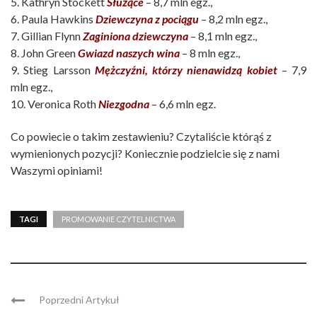
5. Kathryn Stockett
Służące
– 8,7 mln egz.,
6. Paula Hawkins
Dziewczyna z pociągu
– 8,2 mln egz.,
7. Gillian Flynn
Zaginiona dziewczyna
– 8,1 mln egz.,
8. John Green
Gwiazd naszych wina
– 8 mln egz.,
9. Stieg Larsson
Mężczyźni, którzy nienawidzą kobiet
– 7,9
mln egz.,
10. Veronica Roth
Niezgodna
– 6,6 mln egz.
Co powiecie o takim zestawieniu? Czytaliście którąś z
wymienionych pozycji? Koniecznie podzielcie się z nami
Waszymi opiniami!
TAGI
PROMOWANIE CZYTELNICTWA
Poprzedni Artykuł