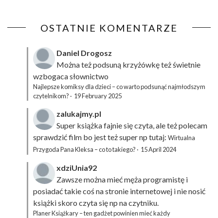
OSTATNIE KOMENTARZE
Daniel Drogosz
Można też podsuną
krzyżówkę
też świetnie
wzbogaca słownictwo
Najlepsze komiksy dla dzieci – co warto podsunąć najmłodszym
czytelnikom?
·
19 February 2025
zalukajmy.pl
Super książka fajnie się czyta, ale też polecam
sprawdzić film bo jest też super np tutaj:
Wirtualna
Przygoda Pana Kleksa – co to takiego?
·
15 April 2024
xdziUnia92
Zawsze można mieć męża programistę i
posiadać takie coś na stronie internetowej i nie nosić
książki skoro czyta się np na czytniku.
Planer Książkary – ten gadżet powinien mieć każdy