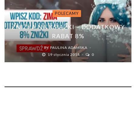
POLECAMY
ZNIŻKA NA KSIĄŻKI – DODATKOWY
RABAT 8%
BY
PAULINA ADAMSKA
19 stycznia 2018
0