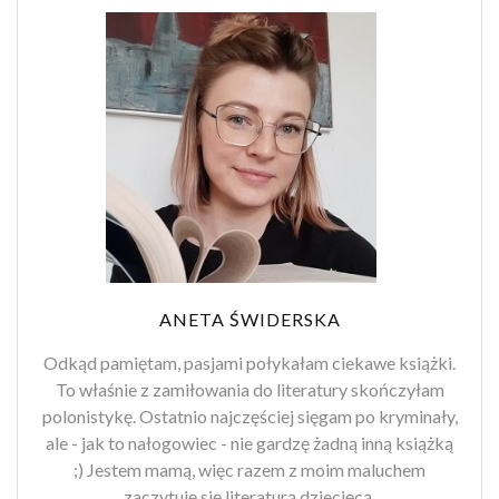
ANETA ŚWIDERSKA
Odkąd pamiętam, pasjami połykałam ciekawe książki.
To właśnie z zamiłowania do literatury skończyłam
polonistykę. Ostatnio najczęściej sięgam po kryminały,
ale - jak to nałogowiec - nie gardzę żadną inną książką
;) Jestem mamą, więc razem z moim maluchem
zaczytuję się literaturą dziecięcą.