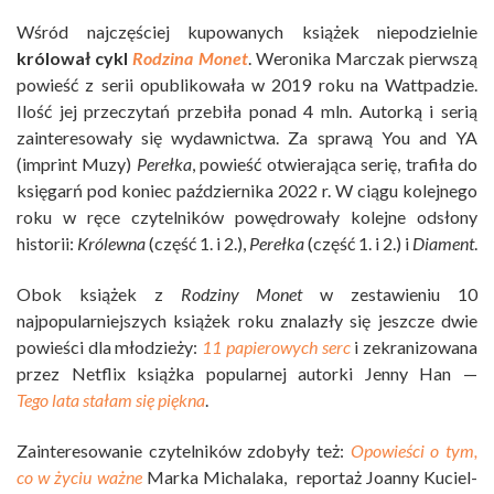
Wśród najczęściej kupowanych książek niepodzielnie
królował cykl
Rodzina Monet
. Weronika Marczak pierwszą
powieść z serii opublikowała w 2019 roku na Wattpadzie.
Ilość jej przeczytań przebiła ponad 4 mln. Autorką i serią
zainteresowały się wydawnictwa. Za sprawą You and YA
(imprint Muzy)
Perełka
, powieść otwierająca serię, trafiła do
księgarń pod koniec października 2022 r. W ciągu kolejnego
roku w ręce czytelników powędrowały kolejne odsłony
historii:
Królewna
(część 1. i 2.),
Perełka
(część 1. i 2.) i
Diament
.
Obok książek z
Rodziny Monet
w zestawieniu 10
najpopularniejszych książek roku znalazły się jeszcze dwie
powieści dla młodzieży:
11 papierowych serc
i zekranizowana
przez Netflix książka popularnej autorki Jenny Han —
Tego lata stałam się piękna
.
Zainteresowanie czytelników zdobyły też:
Opowieści o tym,
co w życiu ważne
Marka Michalaka, reportaż Joanny Kuciel-