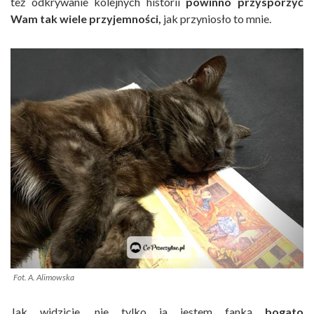
też odkrywanie kolejnych historii
powinno przysporzyć
Wam tak wiele przyjemności,
jak przyniosło to mnie.
Fot. A. Alimowska
Jak widzicie, nie tylko ja jestem fanką
bogato