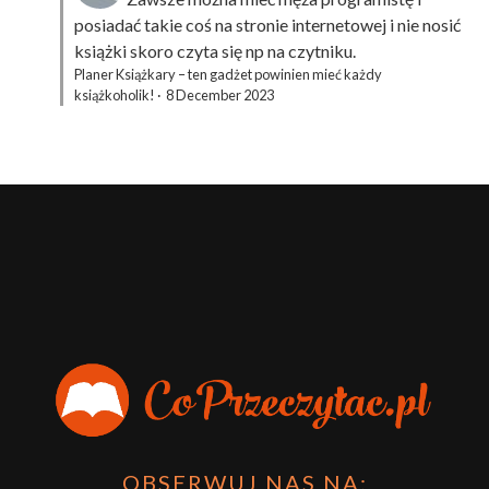
posiadać takie coś na stronie internetowej i nie nosić
książki skoro czyta się np na czytniku.
Planer Książkary – ten gadżet powinien mieć każdy
książkoholik!
·
8 December 2023
OBSERWUJ NAS NA: