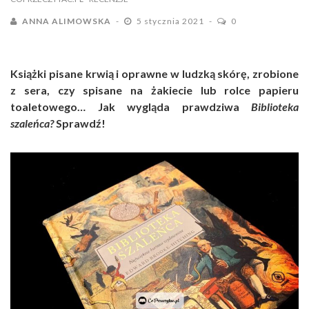
ANNA ALIMOWSKA
5 stycznia 2021
0
Książki pisane krwią i oprawne w ludzką skórę, zrobione
z sera, czy spisane na żakiecie lub rolce papieru
toaletowego… J
ak
wygląda prawdziwa
Biblioteka
szaleńca?
Sprawdź!