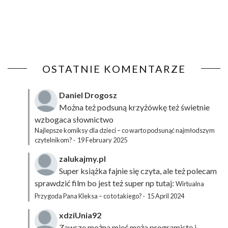
OSTATNIE KOMENTARZE
Daniel Drogosz
Można też podsuną
krzyżówkę
też świetnie
wzbogaca słownictwo
Najlepsze komiksy dla dzieci – co warto podsunąć najmłodszym
czytelnikom?
·
19 February 2025
zalukajmy.pl
Super książka fajnie się czyta, ale też polecam
sprawdzić film bo jest też super np tutaj:
Wirtualna
Przygoda Pana Kleksa – co to takiego?
·
15 April 2024
xdziUnia92
Zawsze można mieć męża programistę i