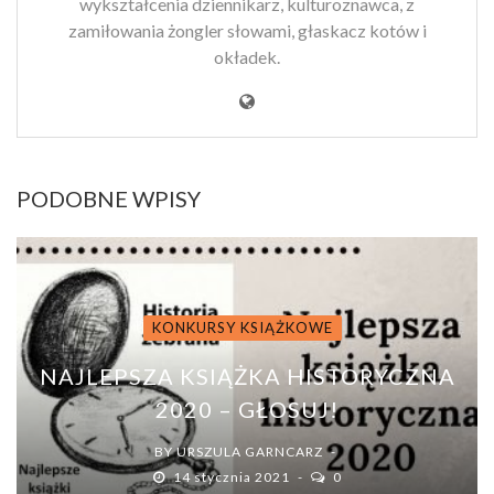
wykształcenia dziennikarz, kulturoznawca, z
zamiłowania żongler słowami, głaskacz kotów i
okładek.
PODOBNE WPISY
KONKURSY KSIĄŻKOWE
NAJLEPSZA KSIĄŻKA HISTORYCZNA
2020 – GŁOSUJ!
BY
URSZULA GARNCARZ
14 stycznia 2021
0